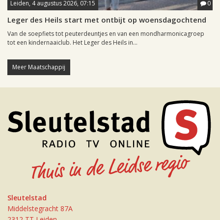
Leiden, 4 augustus 2026, 07:15
0
Leger des Heils start met ontbijt op woensdagochtend
Van de soepfiets tot peuterdeuntjes en van een mondharmonicagroep
tot een kindernaaiclub. Het Leger des Heils in...
Meer Maatschappij
Sleutelstad
Middelstegracht 87A
2312 TT Leiden