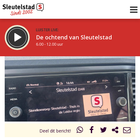
LUISTER LIVE:
De ochtend van Sleutelstad
6.00 - 12.00 uur
STRAKS:
De middag van Sleutelstad
12.00 - 18.00 uur
uur 1 van 0
Vorig uur
Volgend uur
Inklappen
Deel dit bericht!