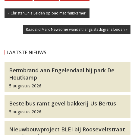
« ChristenUnie Leiden op pad met 'huiskamer'
Raadslid Marc Newsome wandelt langs stadsgrens Leiden »
LAATSTE NIEUWS
Bermbrand aan Engelendaal bij park De
Houtkamp
5 augustus 2026
Bestelbus ramt gevel bakkerij Us Bertus
5 augustus 2026
Nieuwbouwproject BLEI bij Rooseveltstraat