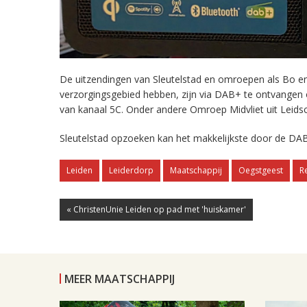
De uitzendingen van Sleutelstad en omroepen als Bo en 
verzorgingsgebied hebben, zijn via DAB+ te ontvangen
van kanaal 5C. Onder andere Omroep Midvliet uit Leids
Sleutelstad opzoeken kan het makkelijkste door de DAB
Leiden
Leiderdorp
Maatschappij
Oegstgeest
R
« ChristenUnie Leiden op pad met 'huiskamer'
MEER MAATSCHAPPIJ