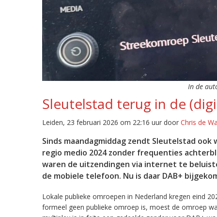
In de aut
Sleutelstad terug in de (digi
Leiden, 23 februari 2026 om 22:16 uur door
Chris de W
Sinds maandagmiddag zendt Sleutelstad ook w
regio medio 2024 zonder frequenties achterb
waren de uitzendingen via internet te beluist
de mobiele telefoon. Nu is daar DAB+ bijgeko
Lokale publieke omroepen in Nederland kregen eind 20
formeel geen publieke omroep is, moest de omroep wacht