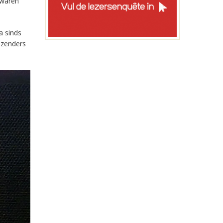
 waren
a sinds
-zenders