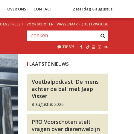
S
OVER ONS
CONTACT
Zaterdag 8 augustus
OEGSTGEEST
·
VOORSCHOTEN
·
WASSENAAR
·
ZOETERWOUDE
TIPS?!
·
Je luistert nu naar
uur 1 van 0
LAATSTE NIEUWS
«
Vorig uur
Volgend uur
»
Voetbalpodcast 'De mens
achter de bal' met Jaap
Visser
8 augustus 2026
PRO Voorschoten stelt
vragen over dierenwelzijn