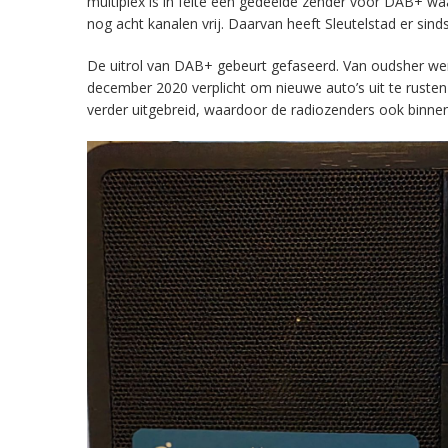
multiplex is in feite een gedeelde zender voor DAB+ w
nog acht kanalen vrij. Daarvan heeft Sleutelstad er sind
De uitrol van DAB+ gebeurt gefaseerd. Van oudsher werd 
december 2020 verplicht om nieuwe auto’s uit te rust
verder uitgebreid, waardoor de radiozenders ook binnens