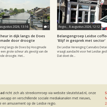
 augustus 2026, 13:16
0
Regio, , 8 augustus 2026, 12:12
heur in dijk langs de Does
Belangengroep Leidse coffe
gmade door droogte
'Blijf in gesprek met sector'
ering langs de Does bij Hoogmade
De Leidse Vereniging Cannabis Detail
een grote scheur als gevolg van de
vraagt aandacht voor het Leidse ge
de droogte. Het...
Dat doet de...
tad
richt zich als streekomroep via website sleutelstad.nl, onze
S
euwsapp en verschillende sociale mediakanalen met nieuws,
M
ie en amusement op de Leidse regio.
2