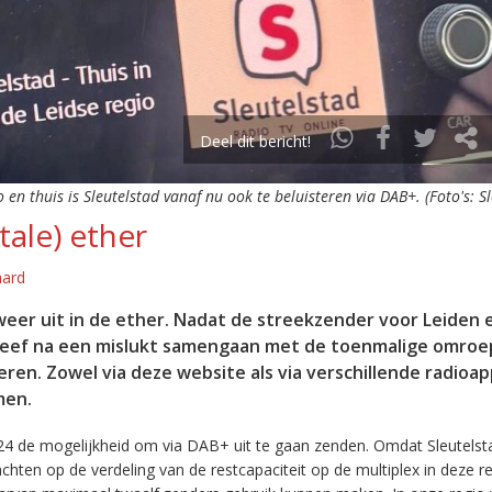
Deel dit bericht!
o en thuis is Sleutelstad vanaf nu ook te beluisteren via DAB+. (Foto's: S
tale) ether
aard
eer uit in de ether. Nadat de streekzender voor Leiden 
leef na een mislukt samengaan met de toenmalige omroep
eren. Zowel via deze website als via verschillende radioa
men.
24 de mogelijkheid om via DAB+ uit te gaan zenden. Omdat Sleutelst
en op de verdeling van de restcapaciteit op de multiplex in deze re