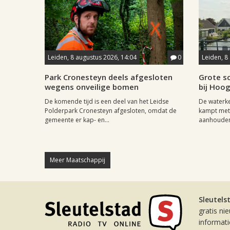
Leiden, 8 augustus 2026, 14:04
0
Leiden, 8
Park Cronesteyn deels afgesloten
Grote sc
wegens onveilige bomen
bij Hoo
De komende tijd is een deel van het Leidse
De waterk
Polderpark Cronesteyn afgesloten, omdat de
kampt met 
gemeente er kap- en...
aanhouden
Meer Maatschappij
Sleutels
gratis ni
informat