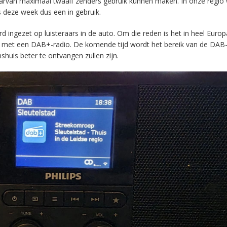
aarvan maximaal twaalf zenders gebruik kunnen maken. In onze regio
s deze week dus een in gebruik.
ingezet op luisteraars in de auto. Om die reden is het in heel Europ
en met een DAB+-radio. De komende tijd wordt het bereik van de DAB
huis beter te ontvangen zullen zijn.