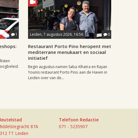
1
Leiden, 7 augustus 2026, 16:56
0
eshops:
Restaurant Porto Pino heropent met
mediterrane menukaart en sociaal
initiatief
listen
doogbeleid.
Begin augustus namen Saba Alhatra en Rayan
Younis restaurant Porto Pino aan de Haven in
Leiden over van de...
leutelstad
Telefoon Redactie
iddelstegracht 87A
071 - 5235907
312 TT Leiden