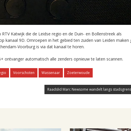
RTV Katwijk die de Leidse regio en de Duin- en Bollenstreek als
 op kanaal 9D. Omroepen in het gebied ten zuiden van Leiden maken 
chendam-Voorburg is via dat kanaal te horen.
+ ontvanger automatisch alle zenders opnieuw te laten scannen.
egio
Voorschoten
Wassenaar
Zoeterwoude
Raadslid Marc Newsome wandelt langs stadsgrens