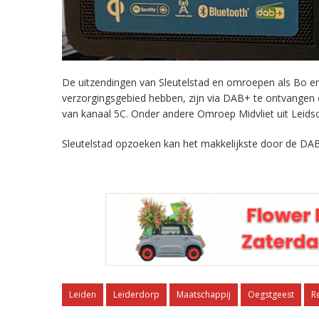
De uitzendingen van Sleutelstad en omroepen als Bo en 
verzorgingsgebied hebben, zijn via DAB+ te ontvangen
van kanaal 5C. Onder andere Omroep Midvliet uit Leids
Sleutelstad opzoeken kan het makkelijkste door de DAB
Leiden
Leiderdorp
Maatschappij
Oegstgeest
R