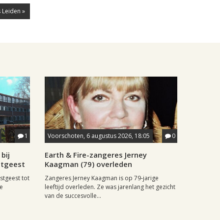
 Leiden »
1
Voorschoten, 6 augustus 2026, 18:05
0
bij
Earth & Fire-zangeres Jerney
stgeest
Kaagman (79) overleden
stgeest tot
Zangeres Jerney Kaagman is op 79-jarige
de
leeftijd overleden. Ze was jarenlang het gezicht
van de succesvolle...