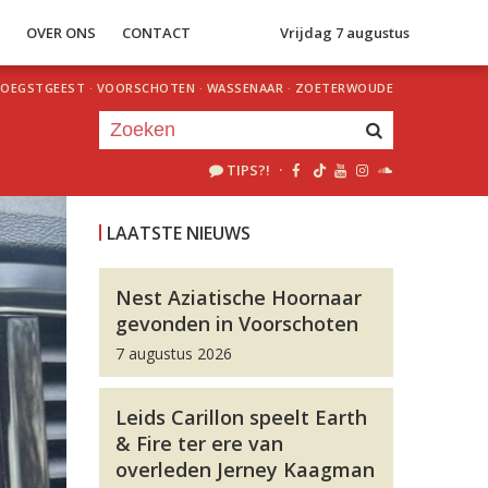
S
OVER ONS
CONTACT
Vrijdag 7 augustus
OEGSTGEEST
·
VOORSCHOTEN
·
WASSENAAR
·
ZOETERWOUDE
TIPS?!
·
Je luistert nu naar
uur 1 van 0
LAATSTE NIEUWS
«
Vorig uur
Volgend uur
»
Nest Aziatische Hoornaar
gevonden in Voorschoten
7 augustus 2026
Leids Carillon speelt Earth
& Fire ter ere van
overleden Jerney Kaagman