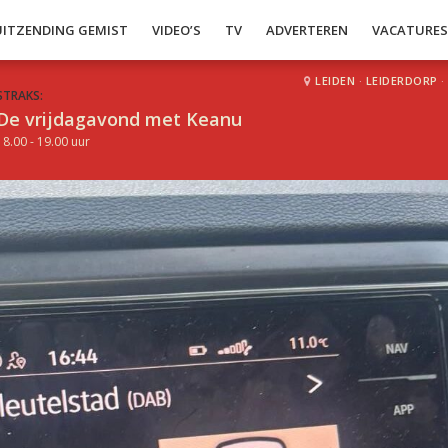
UITZENDING GEMIST
VIDEO’S
TV
ADVERTEREN
VACATURE
LEIDEN
·
LEIDERDORP
·
STRAKS:
De vrijdagavond met Keanu
18.00 - 19.00 uur