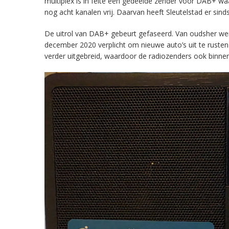
multiplex is in feite een gedeelde zender voor DAB+ w
nog acht kanalen vrij. Daarvan heeft Sleutelstad er sind
De uitrol van DAB+ gebeurt gefaseerd. Van oudsher werd 
december 2020 verplicht om nieuwe auto’s uit te rust
verder uitgebreid, waardoor de radiozenders ook binnens