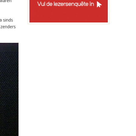
 waren
a sinds
-zenders