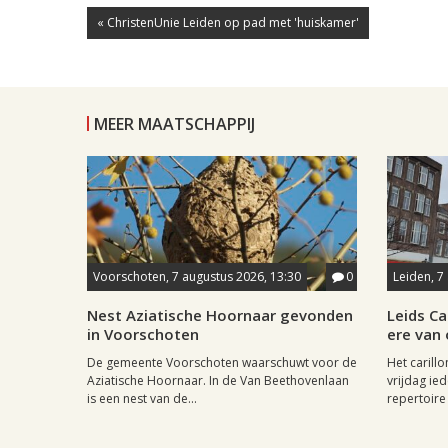
« ChristenUnie Leiden op pad met 'huiskamer'
MEER MAATSCHAPPIJ
Voorschoten, 7 augustus 2026, 13:30
0
Leiden, 7
Nest Aziatische Hoornaar gevonden
Leids Ca
in Voorschoten
ere van
De gemeente Voorschoten waarschuwt voor de
Het carill
Aziatische Hoornaar. In de Van Beethovenlaan
vrijdag ied
is een nest van de...
repertoire 