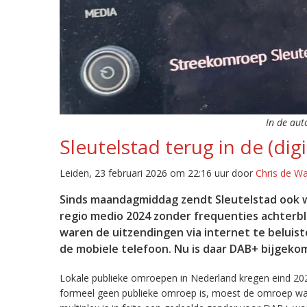
In de aut
Sleutelstad terug in de (digi
Leiden, 23 februari 2026 om 22:16 uur door
Chris de W
Sinds maandagmiddag zendt Sleutelstad ook w
regio medio 2024 zonder frequenties achterb
waren de uitzendingen via internet te beluist
de mobiele telefoon. Nu is daar DAB+ bijgeko
Lokale publieke omroepen in Nederland kregen eind 20
formeel geen publieke omroep is, moest de omroep wacht