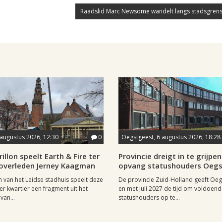
Raadslid Marc Newsome wandelt langs stadsgrens
 augustus 2026, 12:30
0
Oegstgeest, 6 augustus 2026, 18:28
rillon speelt Earth & Fire ter
Provincie dreigt in te grijpen 
 overleden Jerney Kaagman
opvang statushouders Oeg
on van het Leidse stadhuis speelt deze
De provincie Zuid-Holland geeft Oeg
er kwartier een fragment uit het
en met juli 2027 de tijd om voldoen
van...
statushouders op te...