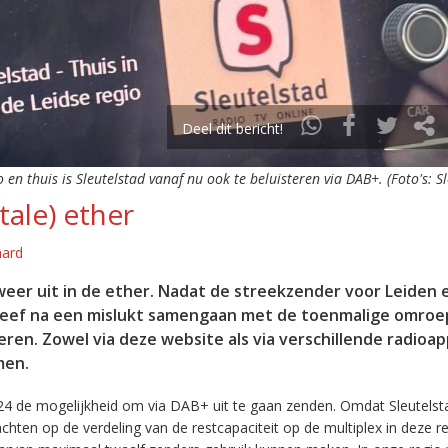
Deel dit bericht!
o en thuis is Sleutelstad vanaf nu ook te beluisteren via DAB+. (Foto's: S
tale) ether
aard
eer uit in de ether. Nadat de streekzender voor Leiden 
leef na een mislukt samengaan met de toenmalige omroep
eren. Zowel via deze website als via verschillende radioa
men.
24 de mogelijkheid om via DAB+ uit te gaan zenden. Omdat Sleutelst
en op de verdeling van de restcapaciteit op de multiplex in deze re