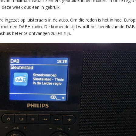
aarvan maximaal twaalf zenders gebruik kunnen maken. In onze regio
s deze week dus een in gebruik.
ingezet op luisteraars in de auto. Om die reden is het in heel Europ
en met een DAB+-radio. De komende tijd wordt het bereik van de DAB
huis beter te ontvangen zullen zijn.