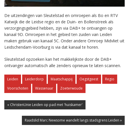
De uitzendingen van Sleutelstad en omroepen als Bo en RTV
Katwijk die de Leidse regio en de Duin- en Bollenstreek als
verzorgingsgebied hebben, zijn via DAB+ te ontvangen op
kanaal 9D. Omroepen in het gebied ten zuiden van Leiden
maken gebruik van kanaal 5C. Onder andere Omroep Midvliet uit
Leidschendam-Voorburg is via dat kanaal te horen.
Sleutelstad opzoeken kan het makkelijkste door de DAB+
ontvanger automatisch alle zenders opnieuw te laten scannen.
Leiden
Leiderdorp
Maatschappij
Oegstgeest
Regio
Voorschoten
Wassenaar
Zoeterwoude
« ChristenUnie Leiden op pad met 'huiskamer'
Raadslid Marc Newsome wandelt langs stadsgrens Leiden »