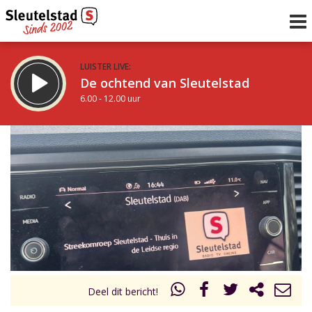
LUISTER LIVE:
De ochtend van Sleutelstad
6.00 - 12.00 uur
STRAKS:
De middag van Sleutelstad
12.00 - 18.00 uur
uur 1 van 0
Vorig uur
Volgend uur
Inklappen
Deel dit bericht!