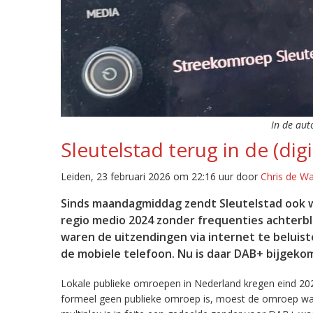
In de aut
Sleutelstad terug in de (digi
Leiden, 23 februari 2026 om 22:16 uur door
Chris de W
Sinds maandagmiddag zendt Sleutelstad ook w
regio medio 2024 zonder frequenties achterb
waren de uitzendingen via internet te beluist
de mobiele telefoon. Nu is daar DAB+ bijgeko
Lokale publieke omroepen in Nederland kregen eind 20
formeel geen publieke omroep is, moest de omroep wacht