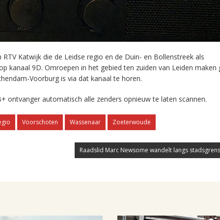
RTV Katwijk die de Leidse regio en de Duin- en Bollenstreek als
 op kanaal 9D. Omroepen in het gebied ten zuiden van Leiden maken 
chendam-Voorburg is via dat kanaal te horen.
+ ontvanger automatisch alle zenders opnieuw te laten scannen.
egio
Voorschoten
Wassenaar
Zoeterwoude
Raadslid Marc Newsome wandelt langs stadsgrens