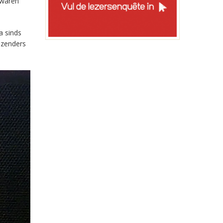
 waren
a sinds
-zenders