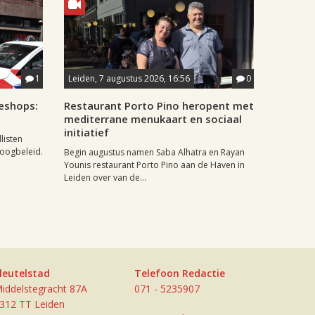
1
Leiden, 7 augustus 2026, 16:56
0
eshops:
Restaurant Porto Pino heropent met
mediterrane menukaart en sociaal
initiatief
listen
doogbeleid.
Begin augustus namen Saba Alhatra en Rayan
Younis restaurant Porto Pino aan de Haven in
Leiden over van de...
leutelstad
Telefoon Redactie
iddelstegracht 87A
071 - 5235907
312 TT Leiden