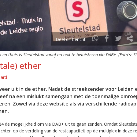
Deel dit bericht!
o en thuis is Sleutelstad vanaf nu ook te beluisteren via DAB+. (Foto's: S
tale) ether
aard
eer uit in de ether. Nadat de streekzender voor Leiden 
leef na een mislukt samengaan met de toenmalige omroep
eren. Zowel via deze website als via verschillende radioa
men.
24 de mogelijkheid om via DAB+ uit te gaan zenden. Omdat Sleutelst
en op de verdeling van de restcapaciteit op de multiplex in deze re