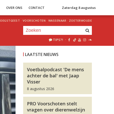
S
OVER ONS
CONTACT
Zaterdag 8 augustus
OEGSTGEEST
·
VOORSCHOTEN
·
WASSENAAR
·
ZOETERWOUDE
TIPS?!
·
Je luistert nu naar
uur 1 van 0
LAATSTE NIEUWS
«
Vorig uur
Volgend uur
»
Voetbalpodcast 'De mens
achter de bal' met Jaap
Visser
8 augustus 2026
PRO Voorschoten stelt
vragen over dierenwelzijn