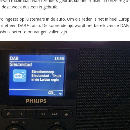
aarvan maximaal twaalf zenders gebruik kunnen maken. In onze regio
s deze week dus een in gebruik.
ingezet op luisteraars in de auto. Om die reden is het in heel Europ
en met een DAB+-radio. De komende tijd wordt het bereik van de DAB
huis beter te ontvangen zullen zijn.