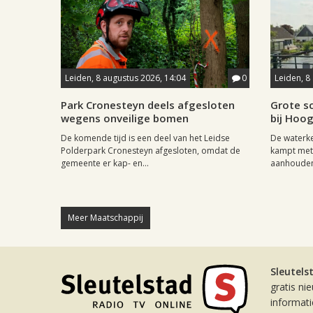
Leiden, 8 augustus 2026, 14:04
0
Leiden, 8
Park Cronesteyn deels afgesloten
Grote sc
wegens onveilige bomen
bij Hoo
De komende tijd is een deel van het Leidse
De waterk
Polderpark Cronesteyn afgesloten, omdat de
kampt met 
gemeente er kap- en...
aanhouden
Meer Maatschappij
Sleutels
gratis ni
informat