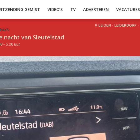
UITZENDING GEMIST
VIDEO’S
TV
ADVERTEREN
VACATURE
LEIDEN
·
LEIDERDORP
·
RAKS:
e nacht van Sleutelstad
0 - 6.00 uur