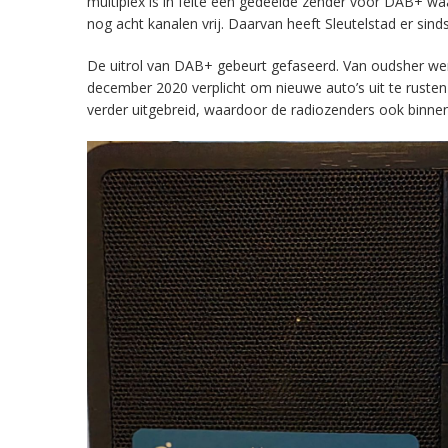
multiplex is in feite een gedeelde zender voor DAB+ w
nog acht kanalen vrij. Daarvan heeft Sleutelstad er sind
De uitrol van DAB+ gebeurt gefaseerd. Van oudsher werd 
december 2020 verplicht om nieuwe auto’s uit te rust
verder uitgebreid, waardoor de radiozenders ook binnens