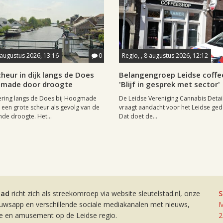
 augustus 2026, 13:16
0
Regio, , 8 augustus 2026, 12:12
heur in dijk langs de Does
Belangengroep Leidse coffe
gmade door droogte
'Blijf in gesprek met sector'
ering langs de Does bij Hoogmade
De Leidse Vereniging Cannabis Detail
een grote scheur als gevolg van de
vraagt aandacht voor het Leidse ge
de droogte. Het...
Dat doet de...
tad
richt zich als streekomroep via website sleutelstad.nl, onze
S
euwsapp en verschillende sociale mediakanalen met nieuws,
M
ie en amusement op de Leidse regio.
2