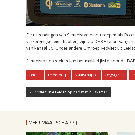
De uitzendingen van Sleutelstad en omroepen als Bo en 
verzorgingsgebied hebben, zijn via DAB+ te ontvangen
van kanaal 5C. Onder andere Omroep Midvliet uit Leids
Sleutelstad opzoeken kan het makkelijkste door de DAB
Leiden
Leiderdorp
Maatschappij
Oegstgeest
R
« ChristenUnie Leiden op pad met 'huiskamer'
MEER MAATSCHAPPIJ