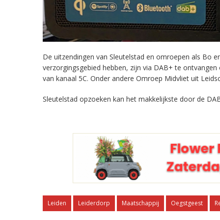
De uitzendingen van Sleutelstad en omroepen als Bo en 
verzorgingsgebied hebben, zijn via DAB+ te ontvangen
van kanaal 5C. Onder andere Omroep Midvliet uit Leids
Sleutelstad opzoeken kan het makkelijkste door de DAB
Leiden
Leiderdorp
Maatschappij
Oegstgeest
R