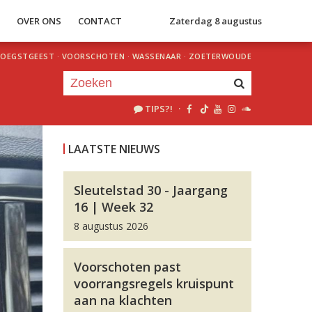
S
OVER ONS
CONTACT
Zaterdag 8 augustus
OEGSTGEEST
·
VOORSCHOTEN
·
WASSENAAR
·
ZOETERWOUDE
TIPS?!
·
Je luistert nu naar
uur 1 van 0
LAATSTE NIEUWS
«
Vorig uur
Volgend uur
»
Sleutelstad 30 - Jaargang
16 | Week 32
8 augustus 2026
Voorschoten past
voorrangsregels kruispunt
aan na klachten