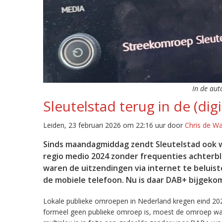
In de aut
Sleutelstad terug in de (digi
Leiden, 23 februari 2026 om 22:16 uur door
Chris de W
Sinds maandagmiddag zendt Sleutelstad ook w
regio medio 2024 zonder frequenties achterb
waren de uitzendingen via internet te beluist
de mobiele telefoon. Nu is daar DAB+ bijgeko
Lokale publieke omroepen in Nederland kregen eind 20
formeel geen publieke omroep is, moest de omroep wacht