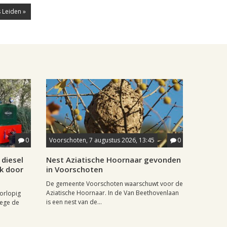
 Leiden »
0
Voorschoten, 7 augustus 2026, 13:45
0
diesel
Nest Aziatische Hoornaar gevonden
jk door
in Voorschoten
De gemeente Voorschoten waarschuwt voor de
Aziatische Hoornaar. In de Van Beethovenlaan
oorlopig
is een nest van de...
wege de