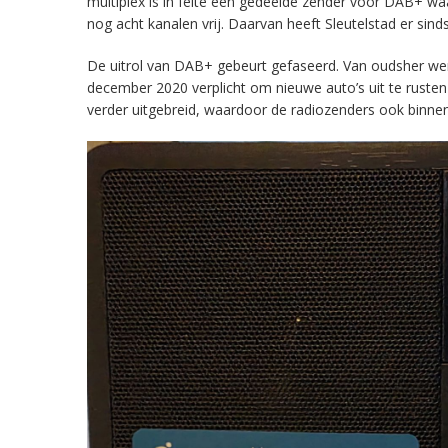
multiplex is in feite een gedeelde zender voor DAB+ w
nog acht kanalen vrij. Daarvan heeft Sleutelstad er sind
De uitrol van DAB+ gebeurt gefaseerd. Van oudsher werd 
december 2020 verplicht om nieuwe auto’s uit te rust
verder uitgebreid, waardoor de radiozenders ook binnens