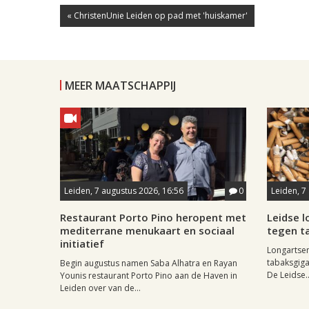
« ChristenUnie Leiden op pad met 'huiskamer'
MEER MAATSCHAPPIJ
Leiden, 7 augustus 2026, 16:56
0
Leiden, 7
Restaurant Porto Pino heropent met
Leidse 
mediterrane menukaart en sociaal
tegen ta
initiatief
Longartse
tabaksgigan
Begin augustus namen Saba Alhatra en Rayan
De Leidse..
Younis restaurant Porto Pino aan de Haven in
Leiden over van de...