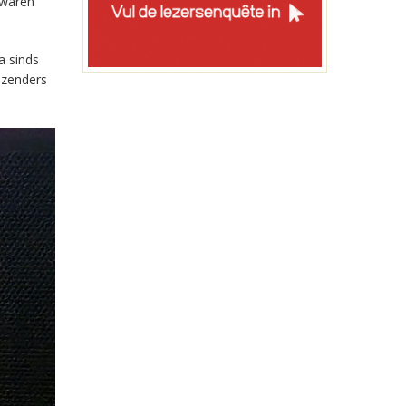
 waren
a sinds
-zenders