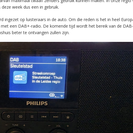
aarvan maximaal twaalf zenders gebruik kunnen maken. In onze regio
s deze week dus een in gebruik.
ingezet op luisteraars in de auto. Om die reden is het in heel Europ
en met een DAB+-radio. De komende tijd wordt het bereik van de DAB
huis beter te ontvangen zullen zijn.