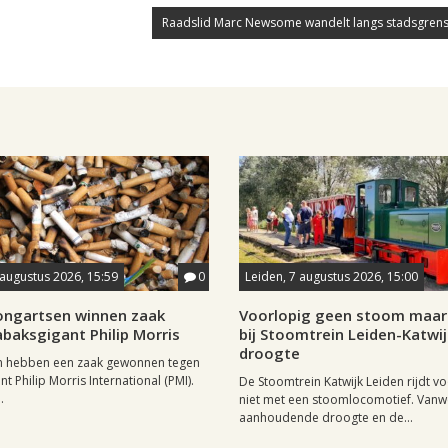
Raadslid Marc Newsome wandelt langs stadsgrens
 augustus 2026, 15:59
0
Leiden, 7 augustus 2026, 15:00
longartsen winnen zaak
Voorlopig geen stoom maar 
baksgigant Philip Morris
bij Stoomtrein Leiden-Katwi
droogte
n hebben een zaak gewonnen tegen
t Philip Morris International (PMI).
De Stoomtrein Katwijk Leiden rijdt v
.
niet met een stoomlocomotief. Van
aanhoudende droogte en de...