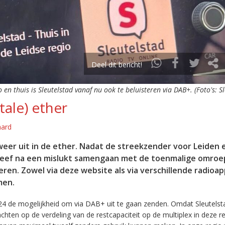
Deel dit bericht!
o en thuis is Sleutelstad vanaf nu ook te beluisteren via DAB+. (Foto's: S
tale) ether
aard
eer uit in de ether. Nadat de streekzender voor Leiden 
leef na een mislukt samengaan met de toenmalige omroep
eren. Zowel via deze website als via verschillende radioa
men.
24 de mogelijkheid om via DAB+ uit te gaan zenden. Omdat Sleutelst
en op de verdeling van de restcapaciteit op de multiplex in deze re