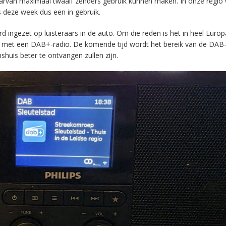
aarvan maximaal twaalf zenders gebruik kunnen maken. In onze regio
s deze week dus een in gebruik.
ingezet op luisteraars in de auto. Om die reden is het in heel Europ
en met een DAB+-radio. De komende tijd wordt het bereik van de DAB
huis beter te ontvangen zullen zijn.