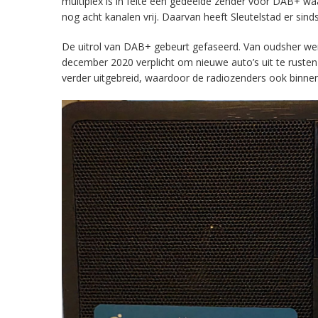
multiplex is in feite een gedeelde zender voor DAB+ w
nog acht kanalen vrij. Daarvan heeft Sleutelstad er sind
De uitrol van DAB+ gebeurt gefaseerd. Van oudsher werd 
december 2020 verplicht om nieuwe auto’s uit te rust
verder uitgebreid, waardoor de radiozenders ook binnens