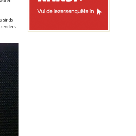
 waren
a sinds
-zenders