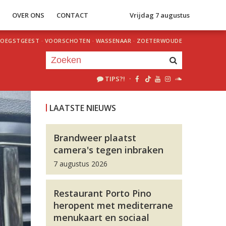
S
OVER ONS
CONTACT
Vrijdag 7 augustus
OEGSTGEEST
·
VOORSCHOTEN
·
WASSENAAR
·
ZOETERWOUDE
TIPS?!
·
Je luistert nu naar
uur 1 van 0
LAATSTE NIEUWS
«
Vorig uur
Volgend uur
»
Brandweer plaatst
camera's tegen inbraken
7 augustus 2026
Restaurant Porto Pino
heropent met mediterrane
menukaart en sociaal