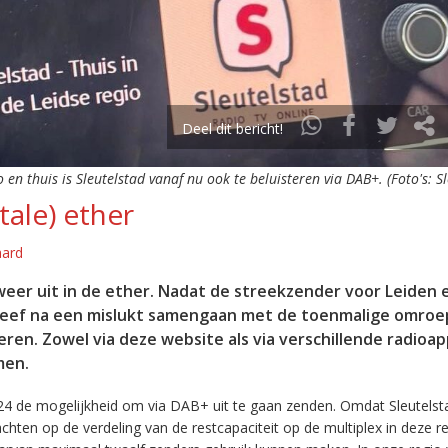
Deel dit bericht!
o en thuis is Sleutelstad vanaf nu ook te beluisteren via DAB+. (Foto's: S
tale) ether
aard
eer uit in de ether. Nadat de streekzender voor Leiden 
leef na een mislukt samengaan met de toenmalige omroep
eren. Zowel via deze website als via verschillende radioa
men.
24 de mogelijkheid om via DAB+ uit te gaan zenden. Omdat Sleutelst
en op de verdeling van de restcapaciteit op de multiplex in deze re