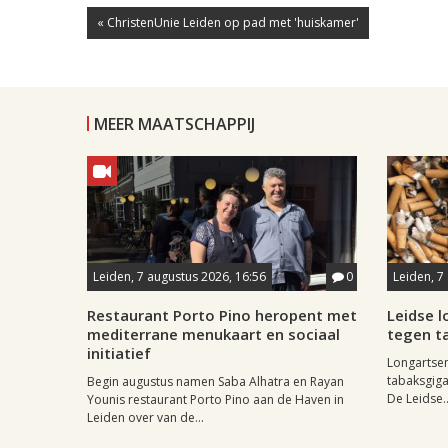
« ChristenUnie Leiden op pad met 'huiskamer'
MEER MAATSCHAPPIJ
Leiden, 7 augustus 2026, 16:56
0
Leiden, 7
Restaurant Porto Pino heropent met
Leidse 
mediterrane menukaart en sociaal
tegen ta
initiatief
Longartse
tabaksgigan
Begin augustus namen Saba Alhatra en Rayan
De Leidse..
Younis restaurant Porto Pino aan de Haven in
Leiden over van de...