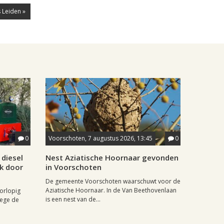
 Leiden »
0
Voorschoten, 7 augustus 2026, 13:45
0
diesel
Nest Aziatische Hoornaar gevonden
jk door
in Voorschoten
De gemeente Voorschoten waarschuwt voor de
Aziatische Hoornaar. In de Van Beethovenlaan
oorlopig
is een nest van de...
wege de