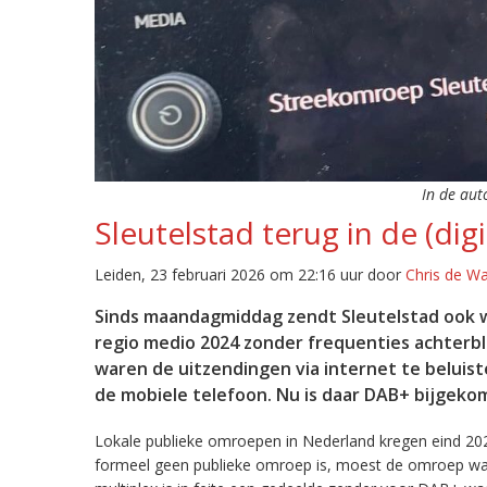
In de aut
Sleutelstad terug in de (digi
Leiden, 23 februari 2026 om 22:16 uur door
Chris de W
Sinds maandagmiddag zendt Sleutelstad ook w
regio medio 2024 zonder frequenties achterb
waren de uitzendingen via internet te beluist
de mobiele telefoon. Nu is daar DAB+ bijgeko
Lokale publieke omroepen in Nederland kregen eind 20
formeel geen publieke omroep is, moest de omroep wacht