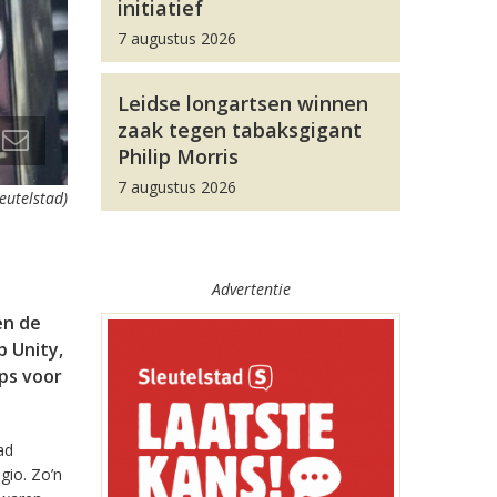
initiatief
7 augustus 2026
Leidse longartsen winnen
zaak tegen tabaksgigant
Philip Morris
7 augustus 2026
leutelstad)
Advertentie
en de
 Unity,
pps voor
ad
gio. Zo’n