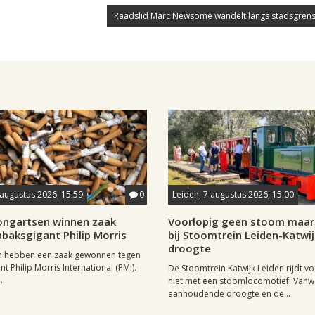
Raadslid Marc Newsome wandelt langs stadsgrens
 augustus 2026, 15:59
0
Leiden, 7 augustus 2026, 15:00
longartsen winnen zaak
Voorlopig geen stoom maar 
baksgigant Philip Morris
bij Stoomtrein Leiden-Katwi
droogte
n hebben een zaak gewonnen tegen
t Philip Morris International (PMI).
De Stoomtrein Katwijk Leiden rijdt v
.
niet met een stoomlocomotief. Van
aanhoudende droogte en de...