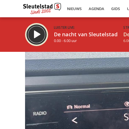
NIEUWS
AGENDA
GIDS
LUISTER LIVE:
ST
De nacht van Sleutelstad
De
0.00 - 6.00 uur
6.0
Inklappen