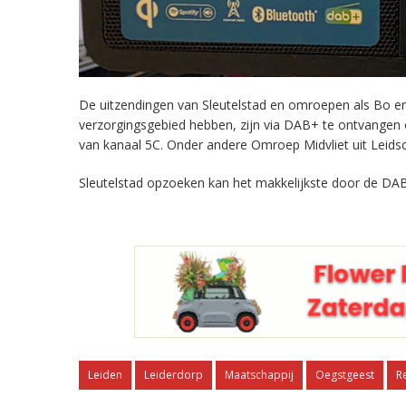
De uitzendingen van Sleutelstad en omroepen als Bo en 
verzorgingsgebied hebben, zijn via DAB+ te ontvangen
van kanaal 5C. Onder andere Omroep Midvliet uit Leids
Sleutelstad opzoeken kan het makkelijkste door de DAB
Leiden
Leiderdorp
Maatschappij
Oegstgeest
R