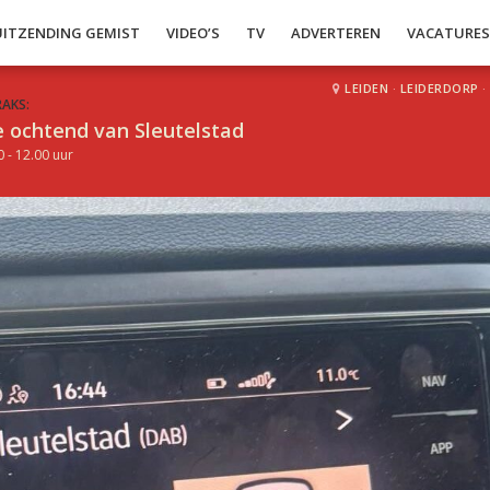
UITZENDING GEMIST
VIDEO’S
TV
ADVERTEREN
VACATURE
LEIDEN
·
LEIDERDORP
·
RAKS:
 ochtend van Sleutelstad
0 - 12.00 uur