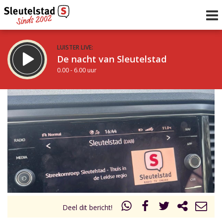
LUISTER LIVE:
De nacht van Sleutelstad
0.00 - 6.00 uur
STRAKS:
De ochtend van Sleutelstad
6.00 - 12.00 uur
uur 1 van 0
Vorig uur
Volgend uur
Inklappen
Deel dit bericht!