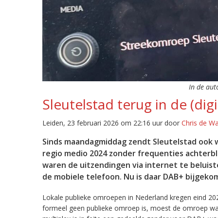
In de aut
Sleutelstad terug in de (digi
Leiden, 23 februari 2026 om 22:16 uur door
Chris de W
Sinds maandagmiddag zendt Sleutelstad ook w
regio medio 2024 zonder frequenties achterb
waren de uitzendingen via internet te beluist
de mobiele telefoon. Nu is daar DAB+ bijgeko
Lokale publieke omroepen in Nederland kregen eind 20
formeel geen publieke omroep is, moest de omroep wacht