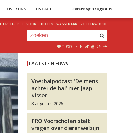
S
OVER ONS
CONTACT
Zaterdag 8 augustus
OEGSTGEEST
·
VOORSCHOTEN
·
WASSENAAR
·
ZOETERWOUDE
TIPS?!
·
Je luistert nu naar
uur 1 van 0
LAATSTE NIEUWS
«
Vorig uur
Volgend uur
»
Voetbalpodcast 'De mens
achter de bal' met Jaap
Visser
8 augustus 2026
PRO Voorschoten stelt
vragen over dierenwelzijn