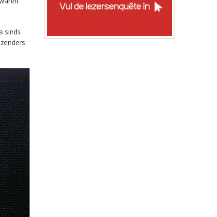
 waren
a sinds
-zenders