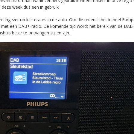
aarvan maximaal twaalf zenders gebruik kunnen maken. In onze regio
s deze week dus een in gebruik.
ingezet op luisteraars in de auto. Om die reden is het in heel Europ
en met een DAB+-radio. De komende tijd wordt het bereik van de DAB
huis beter te ontvangen zullen zijn.