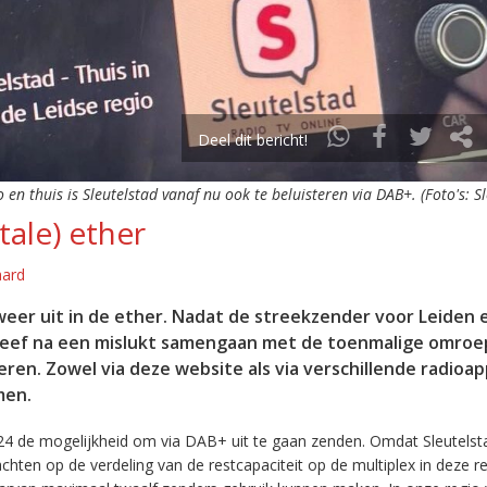
Deel dit bericht!
o en thuis is Sleutelstad vanaf nu ook te beluisteren via DAB+. (Foto's: S
tale) ether
aard
eer uit in de ether. Nadat de streekzender voor Leiden 
leef na een mislukt samengaan met de toenmalige omroep
eren. Zowel via deze website als via verschillende radioa
men.
24 de mogelijkheid om via DAB+ uit te gaan zenden. Omdat Sleutelst
en op de verdeling van de restcapaciteit op de multiplex in deze re