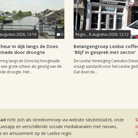
 augustus 2026, 13:16
0
Regio, , 8 augustus 2026, 12:12
heur in dijk langs de Does
Belangengroep Leidse coffe
gmade door droogte
'Blijf in gesprek met sector'
ering langs de Does bij Hoogmade
De Leidse Vereniging Cannabis Detail
een grote scheur als gevolg van de
vraagt aandacht voor het Leidse ge
de droogte. Het...
Dat doet de...
tad
richt zich als streekomroep via website sleutelstad.nl, onze
S
euwsapp en verschillende sociale mediakanalen met nieuws,
M
ie en amusement op de Leidse regio.
2