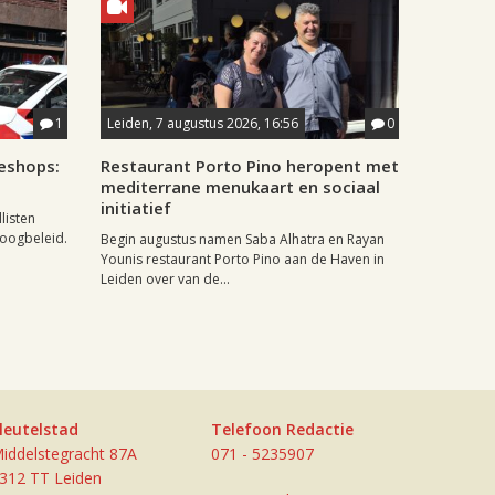
1
Leiden, 7 augustus 2026, 16:56
0
eshops:
Restaurant Porto Pino heropent met
mediterrane menukaart en sociaal
initiatief
listen
doogbeleid.
Begin augustus namen Saba Alhatra en Rayan
Younis restaurant Porto Pino aan de Haven in
Leiden over van de...
leutelstad
Telefoon Redactie
iddelstegracht 87A
071 - 5235907
312 TT Leiden