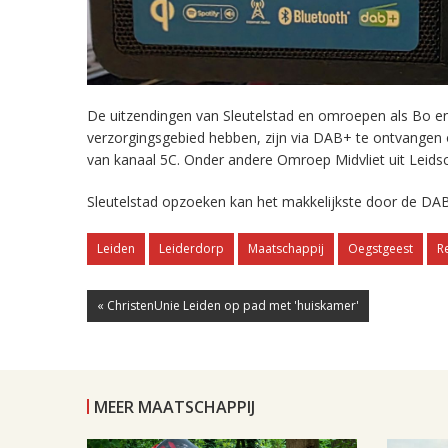
De uitzendingen van Sleutelstad en omroepen als Bo en 
verzorgingsgebied hebben, zijn via DAB+ te ontvangen
van kanaal 5C. Onder andere Omroep Midvliet uit Leids
Sleutelstad opzoeken kan het makkelijkste door de DAB
Leiden
Leiderdorp
Maatschappij
Oegstgeest
R
« ChristenUnie Leiden op pad met 'huiskamer'
MEER MAATSCHAPPIJ