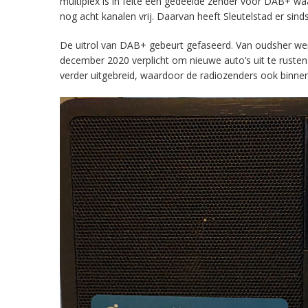
multiplex is in feite een gedeelde zender voor DAB+ w
nog acht kanalen vrij. Daarvan heeft Sleutelstad er sind
De uitrol van DAB+ gebeurt gefaseerd. Van oudsher werd 
december 2020 verplicht om nieuwe auto’s uit te rust
verder uitgebreid, waardoor de radiozenders ook binnens