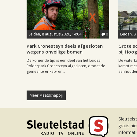
Leiden, 8 augustus 2026, 14:04
0
Leiden, 8
Park Cronesteyn deels afgesloten
Grote sc
wegens onveilige bomen
bij Hoo
De komende tijd is een deel van het Leidse
De waterk
Polderpark Cronesteyn afgesloten, omdat de
kampt met 
gemeente er kap- en...
aanhouden
Meer Maatschappij
Sleutels
gratis ni
informat