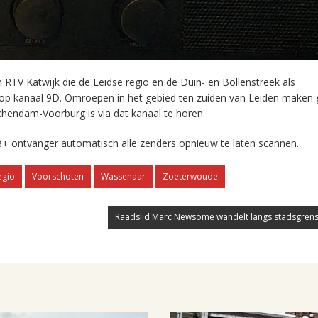
RTV Katwijk die de Leidse regio en de Duin- en Bollenstreek als
 op kanaal 9D. Omroepen in het gebied ten zuiden van Leiden maken 
chendam-Voorburg is via dat kanaal te horen.
+ ontvanger automatisch alle zenders opnieuw te laten scannen.
egio
Voorschoten
Wassenaar
Zoeterwoude
Raadslid Marc Newsome wandelt langs stadsgrens