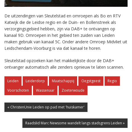
De uitzendingen van Sleutelstad en omroepen als Bo en RTV
Katwijk die de Leidse regio en de Duin- en Bollenstreek als
verzorgingsgebied hebben, zijn via DAB+ te ontvangen op
kanaal 9D. Omroepen in het gebied ten zuiden van Leiden
maken gebruik van kanaal 5C. Onder andere Omroep Midvliet uit
Leidschendam-Voorburg is via dat kanaal te horen.
Sleutelstad opzoeken kan het makkelijkste door de DAB+
ontvanger automatisch alle zenders opnieuw te laten scannen.
Leiden
Leiderdorp
Maatschappij
Oegstgeest
Regio
Voorschoten
Wassenaar
Zoeterwoude
« ChristenUnie Leiden op pad met 'huiskamer'
Raadslid Marc Newsome wandelt langs stadsgrens Leiden »