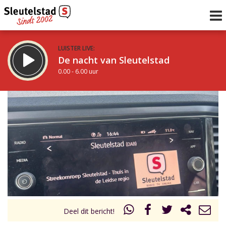
LUISTER LIVE:
De nacht van Sleutelstad
0.00 - 6.00 uur
STRAKS:
De ochtend van Sleutelstad
6.00 - 12.00 uur
uur 1 van 0
Vorig uur
Volgend uur
Inklappen
Deel dit bericht!