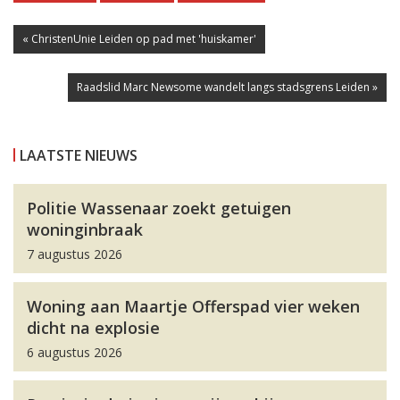
« ChristenUnie Leiden op pad met 'huiskamer'
Raadslid Marc Newsome wandelt langs stadsgrens Leiden »
LAATSTE NIEUWS
Politie Wassenaar zoekt getuigen
woninginbraak
7 augustus 2026
Woning aan Maartje Offerspad vier weken
dicht na explosie
6 augustus 2026