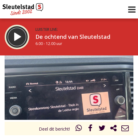
LUISTER LIVE:
De ochtend van Sleutelstad
6.00 - 12.00 uur
STRAKS:
De middag van Sleutelstad
12.00 - 18.00 uur
uur 1 van 0
Vorig uur
Volgend uur
Inklappen
Deel dit bericht!