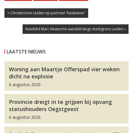
« ChristenUnie Leiden op pad met 'huiskamer'
Raadslid Marc Newsome wandelt langs stadsgrens Leiden »
LAATSTE NIEUWS
Woning aan Maartje Offerspad vier weken
dicht na explosie
6 augustus 2026
Provincie dreigt in te grijpen bij opvang
statushouders Oegstgeest
6 augustus 2026