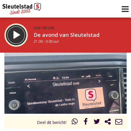
LUISTER LIVE:
De avond van Sleutelstad
21.00 - 0.00 uur
STRAKS:
De nacht van Sleutelstad
0.00 - 6.00 uur
uur 1 van 0
Vorig uur
Volgend uur
Inklappen
Deel dit bericht!