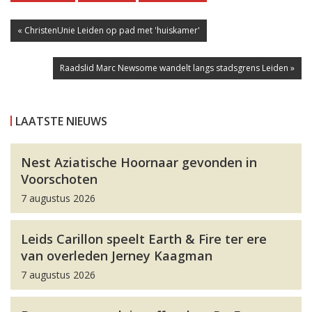
« ChristenUnie Leiden op pad met 'huiskamer'
Raadslid Marc Newsome wandelt langs stadsgrens Leiden »
LAATSTE NIEUWS
Nest Aziatische Hoornaar gevonden in
Voorschoten
7 augustus 2026
Leids Carillon speelt Earth & Fire ter ere
van overleden Jerney Kaagman
7 augustus 2026