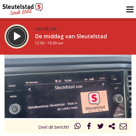
LUISTER LIVE:
De middag van Sleutelstad
12.00 - 18.00 uur
STRAKS:
De vrijdagavond met Keanu
18.00 - 19.00 uur
uur 1 van 0
Vorig uur
Volgend uur
Inklappen
Deel dit bericht!