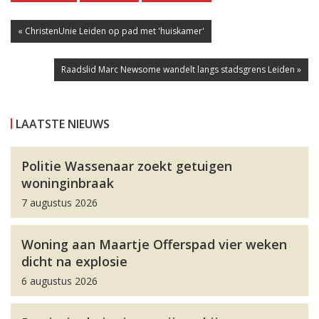
« ChristenUnie Leiden op pad met 'huiskamer'
Raadslid Marc Newsome wandelt langs stadsgrens Leiden »
LAATSTE NIEUWS
Politie Wassenaar zoekt getuigen
woninginbraak
7 augustus 2026
Woning aan Maartje Offerspad vier weken
dicht na explosie
6 augustus 2026