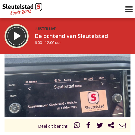
LUISTER LIVE:
De ochtend van Sleutelstad
6.00 - 12.00 uur
STRAKS:
De middag van Sleutelstad
12.00 - 18.00 uur
uur 1 van 0
Vorig uur
Volgend uur
Inklappen
Deel dit bericht!