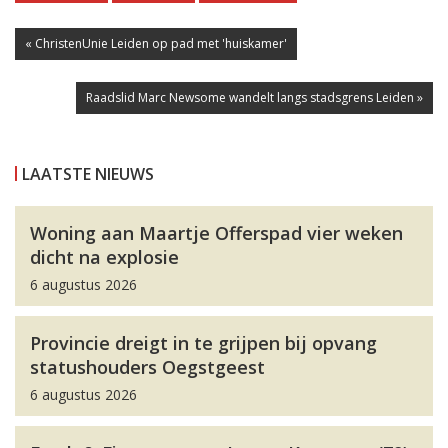
« ChristenUnie Leiden op pad met 'huiskamer'
Raadslid Marc Newsome wandelt langs stadsgrens Leiden »
LAATSTE NIEUWS
Woning aan Maartje Offerspad vier weken
dicht na explosie
6 augustus 2026
Provincie dreigt in te grijpen bij opvang
statushouders Oegstgeest
6 augustus 2026