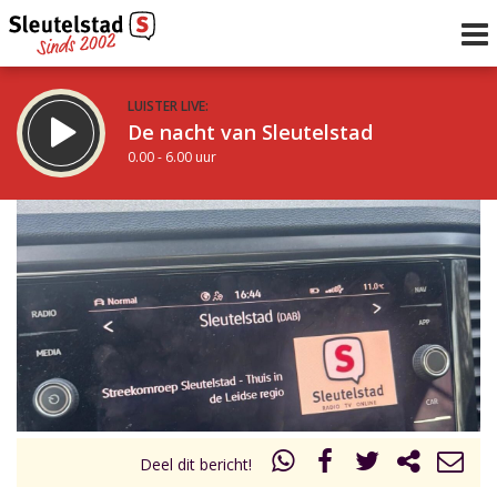
LUISTER LIVE:
De nacht van Sleutelstad
0.00 - 6.00 uur
STRAKS:
De ochtend van Sleutelstad
6.00 - 12.00 uur
uur 1 van 0
Vorig uur
Volgend uur
Inklappen
Deel dit bericht!