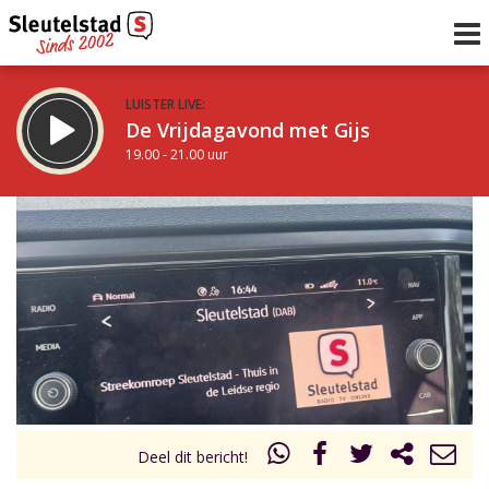
LUISTER LIVE:
De Vrijdagavond met Gijs
19.00 - 21.00 uur
STRAKS:
De avond van Sleutelstad
21.00 - 0.00 uur
uur 1 van 0
Vorig uur
Volgend uur
Inklappen
Deel dit bericht!