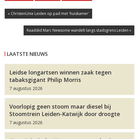
« ChristenUnie Leiden op pad met 'huiskamer'
Raadslid Marc Newsome wandelt langs stadsgrens Leiden »
LAATSTE NIEUWS
Leidse longartsen winnen zaak tegen
tabaksgigant Philip Morris
7 augustus 2026
Voorlopig geen stoom maar diesel bij
Stoomtrein Leiden-Katwijk door droogte
7 augustus 2026