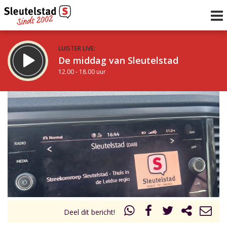
LUISTER LIVE:
De middag van Sleutelstad
12.00 - 18.00 uur
STRAKS:
De vrijdagavond met Keanu
18.00 - 19.00 uur
uur 1 van 0
Vorig uur
Volgend uur
Inklappen
Deel dit bericht!