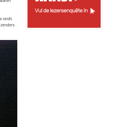
 waren
a sinds
-zenders