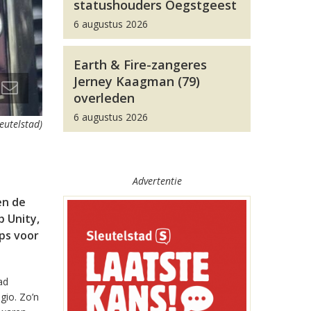
statushouders Oegstgeest
6 augustus 2026
Earth & Fire-zangeres
Jerney Kaagman (79)
overleden
6 augustus 2026
leutelstad)
Advertentie
en de
 Unity,
pps voor
ad
gio. Zo’n