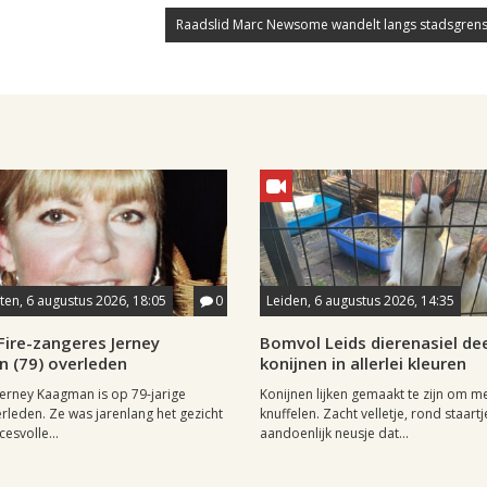
Raadslid Marc Newsome wandelt langs stadsgrens
en, 6 augustus 2026, 18:05
0
Leiden, 6 augustus 2026, 14:35
Fire-zangeres Jerney
Bomvol Leids dierenasiel dee
 (79) overleden
konijnen in allerlei kleuren
erney Kaagman is op 79-jarige
Konijnen lijken gemaakt te zijn om m
erleden. Ze was jarenlang het gezicht
knuffelen. Zacht velletje, rond staartj
esvolle...
aandoenlijk neusje dat...