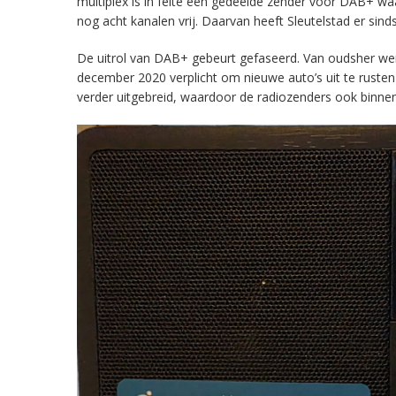
multiplex is in feite een gedeelde zender voor DAB+ w
nog acht kanalen vrij. Daarvan heeft Sleutelstad er sind
De uitrol van DAB+ gebeurt gefaseerd. Van oudsher werd 
december 2020 verplicht om nieuwe auto’s uit te rust
verder uitgebreid, waardoor de radiozenders ook binnens