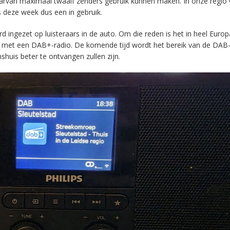
aarvan maximaal twaalf zenders gebruik kunnen maken. In onze regio
s deze week dus een in gebruik.
ingezet op luisteraars in de auto. Om die reden is het in heel Europ
en met een DAB+-radio. De komende tijd wordt het bereik van de DAB
huis beter te ontvangen zullen zijn.