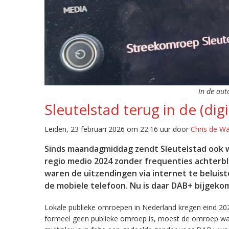
In de aut
Sleutelstad terug in de (digi
Leiden, 23 februari 2026 om 22:16 uur door
Chris de W
Sinds maandagmiddag zendt Sleutelstad ook w
regio medio 2024 zonder frequenties achterb
waren de uitzendingen via internet te beluist
de mobiele telefoon. Nu is daar DAB+ bijgeko
Lokale publieke omroepen in Nederland kregen eind 20
formeel geen publieke omroep is, moest de omroep wacht