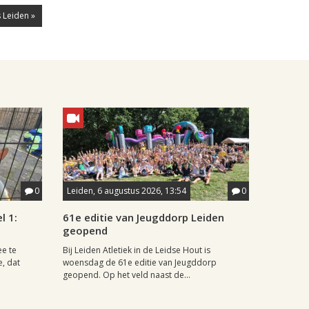
 Leiden »
0
Leiden, 6 augustus 2026, 13:54
0
l 1:
61e editie van Jeugddorp Leiden
geopend
ee te
Bij Leiden Atletiek in de Leidse Hout is
e, dat
woensdag de 61e editie van Jeugddorp
geopend. Op het veld naast de...