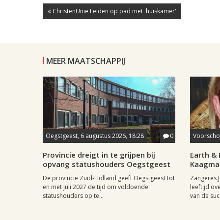
« ChristenUnie Leiden op pad met 'huiskamer'
MEER MAATSCHAPPIJ
Oegstgeest, 6 augustus 2026, 18:28
0
Voorschot
Provincie dreigt in te grijpen bij
Earth & 
opvang statushouders Oegstgeest
Kaagman
De provincie Zuid-Holland geeft Oegstgeest tot
Zangeres J
en met juli 2027 de tijd om voldoende
leeftijd ov
statushouders op te...
van de succ