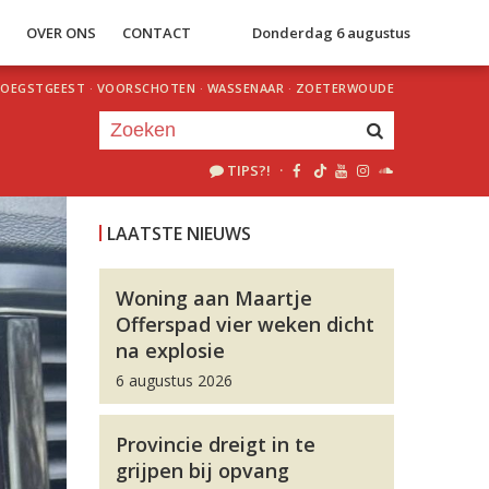
S
OVER ONS
CONTACT
Donderdag 6 augustus
OEGSTGEEST
·
VOORSCHOTEN
·
WASSENAAR
·
ZOETERWOUDE
TIPS?!
·
Je luistert nu naar
uur 1 van 0
LAATSTE NIEUWS
«
Vorig uur
Volgend uur
»
Woning aan Maartje
Offerspad vier weken dicht
na explosie
6 augustus 2026
Provincie dreigt in te
grijpen bij opvang