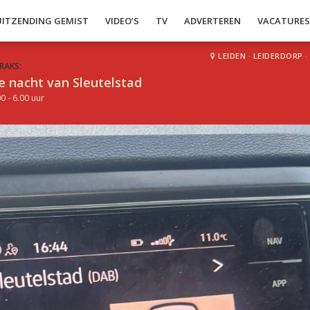
UITZENDING GEMIST
VIDEO’S
TV
ADVERTEREN
VACATURE
LEIDEN
·
LEIDERDORP
·
RAKS:
e nacht van Sleutelstad
0 - 6.00 uur