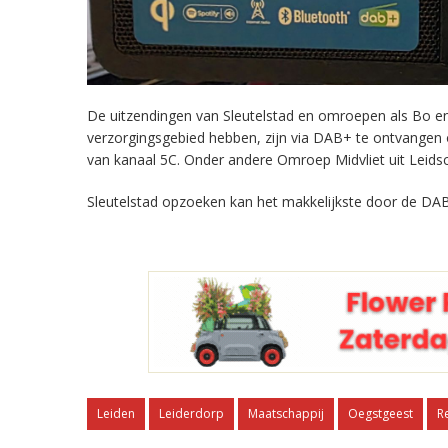
De uitzendingen van Sleutelstad en omroepen als Bo en 
verzorgingsgebied hebben, zijn via DAB+ te ontvangen
van kanaal 5C. Onder andere Omroep Midvliet uit Leids
Sleutelstad opzoeken kan het makkelijkste door de DAB
Leiden
Leiderdorp
Maatschappij
Oegstgeest
R