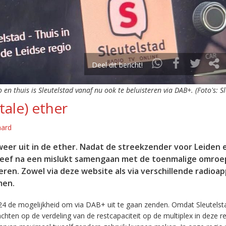
Deel dit bericht!
o en thuis is Sleutelstad vanaf nu ook te beluisteren via DAB+. (Foto's: S
tale) ether
aard
eer uit in de ether. Nadat de streekzender voor Leiden 
leef na een mislukt samengaan met de toenmalige omroep
eren. Zowel via deze website als via verschillende radioa
men.
24 de mogelijkheid om via DAB+ uit te gaan zenden. Omdat Sleutelst
en op de verdeling van de restcapaciteit op de multiplex in deze re