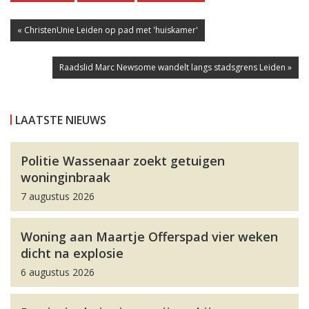
« ChristenUnie Leiden op pad met 'huiskamer'
Raadslid Marc Newsome wandelt langs stadsgrens Leiden »
LAATSTE NIEUWS
Politie Wassenaar zoekt getuigen
woninginbraak
7 augustus 2026
Woning aan Maartje Offerspad vier weken
dicht na explosie
6 augustus 2026