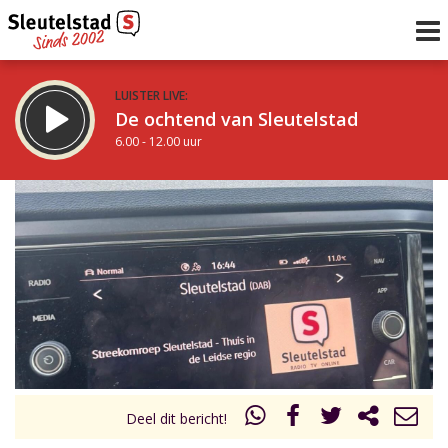
LUISTER LIVE:
De ochtend van Sleutelstad
6.00 - 12.00 uur
STRAKS:
De middag van Sleutelstad
12.00 - 18.00 uur
uur 1 van 0
Vorig uur
Volgend uur
Inklappen
Deel dit bericht!