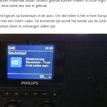
aarvan maximaal twaalf zenders gebruik kunnen maken. In onze regio
s deze week dus een in gebruik.
ingezet op luisteraars in de auto. Om die reden is het in heel Europ
en met een DAB+-radio. De komende tijd wordt het bereik van de DAB
huis beter te ontvangen zullen zijn.