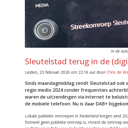
In de aut
Sleutelstad terug in de (digi
Leiden, 23 februari 2026 om 22:16 uur door
Chris de W
Sinds maandagmiddag zendt Sleutelstad ook w
regio medio 2024 zonder frequenties achterb
waren de uitzendingen via internet te beluist
de mobiele telefoon. Nu is daar DAB+ bijgeko
Lokale publieke omroepen in Nederland kregen eind 20
formeel geen publieke omroep is, moest de omroep wacht