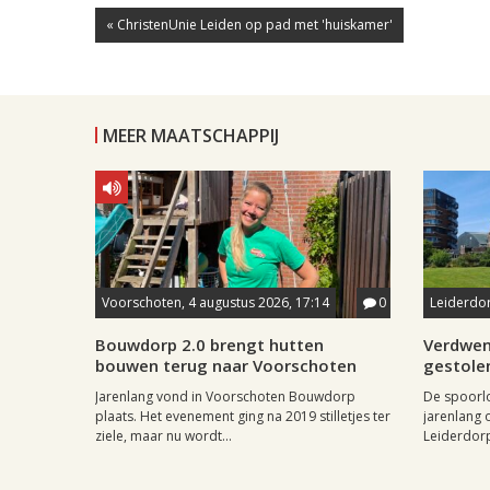
« ChristenUnie Leiden op pad met 'huiskamer'
MEER MAATSCHAPPIJ
Voorschoten, 4 augustus 2026, 17:14
0
Leiderdor
Bouwdorp 2.0 brengt hutten
Verdwen
bouwen terug naar Voorschoten
gestole
Jarenlang vond in Voorschoten Bouwdorp
De spoorl
plaats. Het evenement ging na 2019 stilletjes ter
jarenlang 
ziele, maar nu wordt...
Leiderdorp 