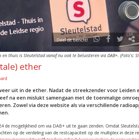
Deel dit bericht!
o en thuis is Sleutelstad vanaf nu ook te beluisteren via DAB+. (Foto's: S
tale) ether
aard
eer uit in de ether. Nadat de streekzender voor Leiden 
leef na een mislukt samengaan met de toenmalige omroep
eren. Zowel via deze website als via verschillende radioa
men.
24 de mogelijkheid om via DAB+ uit te gaan zenden. Omdat Sleutelst
en op de verdeling van de restcapaciteit op de multiplex in deze re