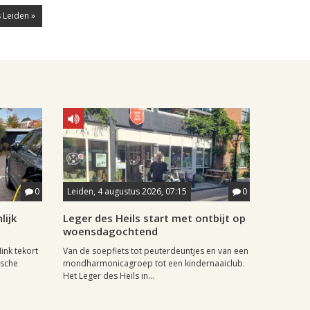
 Leiden »
0
Leiden, 4 augustus 2026, 07:15
0
lijk
Leger des Heils start met ontbijt op
woensdagochtend
ink tekort
Van de soepfiets tot peuterdeuntjes en van een
ische
mondharmonicagroep tot een kindernaaiclub.
Het Leger des Heils in...