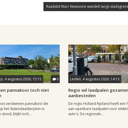
Raadslid Marc Newsome wandelt langs stadsgrens
p, 4 augustus 2026, 15:15
0
Leiden, 4 augustus 2026, 14:13
en pannakooi toch niet
Regio wil laadpalen gezamen
n
aanbesteden
oos verdwenen pannakooi die
De regio Holland Rijnland heeft een fl
op het Statendaalderplein in
aan openbare laadpalen voor elektr
stond, blijkt toch...
auto's. De regionale...