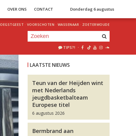
S
OVER ONS
CONTACT
Donderdag 6 augustus
OEGSTGEEST
·
VOORSCHOTEN
·
WASSENAAR
·
ZOETERWOUDE
TIPS?!
·
Je luistert nu naar
uur 1 van 0
LAATSTE NIEUWS
«
Vorig uur
Volgend uur
»
Teun van der Heijden wint
met Nederlands
jeugdbasketbalteam
Europese titel
6 augustus 2026
Bermbrand aan