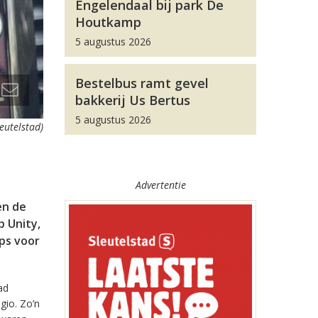
Engelendaal bij park De
Houtkamp
5 augustus 2026
Bestelbus ramt gevel
bakkerij Us Bertus
5 augustus 2026
leutelstad)
Advertentie
en de
 Unity,
pps voor
ad
gio. Zo’n