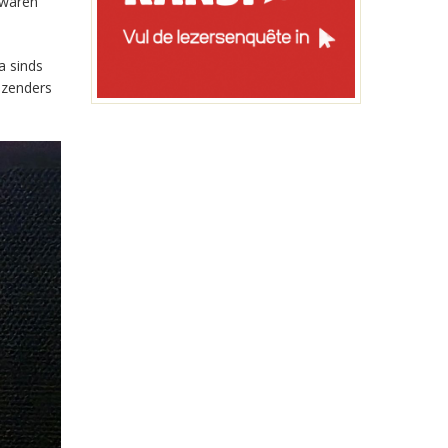
 waren
a sinds
-zenders