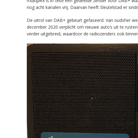
multiplex is in feite een gedeelde zender voor DAB+ w
nog acht kanalen vrij. Daarvan heeft Sleutelstad er sind
De uitrol van DAB+ gebeurt gefaseerd. Van oudsher werd 
december 2020 verplicht om nieuwe auto’s uit te rust
verder uitgebreid, waardoor de radiozenders ook binnens