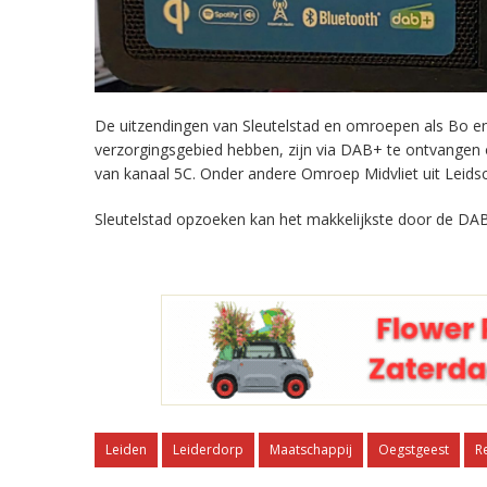
De uitzendingen van Sleutelstad en omroepen als Bo en 
verzorgingsgebied hebben, zijn via DAB+ te ontvangen
van kanaal 5C. Onder andere Omroep Midvliet uit Leids
Sleutelstad opzoeken kan het makkelijkste door de DAB
Leiden
Leiderdorp
Maatschappij
Oegstgeest
R