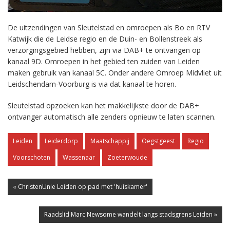
De uitzendingen van Sleutelstad en omroepen als Bo en RTV
Katwijk die de Leidse regio en de Duin- en Bollenstreek als
verzorgingsgebied hebben, zijn via DAB+ te ontvangen op
kanaal 9D. Omroepen in het gebied ten zuiden van Leiden
maken gebruik van kanaal 5C. Onder andere Omroep Midvliet uit
Leidschendam-Voorburg is via dat kanaal te horen.
Sleutelstad opzoeken kan het makkelijkste door de DAB+
ontvanger automatisch alle zenders opnieuw te laten scannen.
Leiden
Leiderdorp
Maatschappij
Oegstgeest
Regio
Voorschoten
Wassenaar
Zoeterwoude
« ChristenUnie Leiden op pad met 'huiskamer'
Raadslid Marc Newsome wandelt langs stadsgrens Leiden »