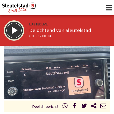
LUISTER LIVE:
De ochtend van Sleutelstad
6.00 - 12.00 uur
STRAKS:
De middag van Sleutelstad
12.00 - 19.00 uur
uur 1 van 0
Vorig uur
Volgend uur
Inklappen
Deel dit bericht!