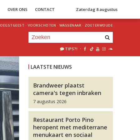
S
OVER ONS
CONTACT
Zaterdag 8 augustus
OEGSTGEEST
·
VOORSCHOTEN
·
WASSENAAR
·
ZOETERWOUDE
TIPS?!
·
Je luistert nu naar
uur 1 van 0
LAATSTE NIEUWS
«
Vorig uur
Volgend uur
»
Brandweer plaatst
camera's tegen inbraken
7 augustus 2026
Restaurant Porto Pino
heropent met mediterrane
menukaart en sociaal