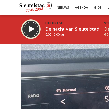
NIEUWS
AGENDA
GIDS
LUISTER LIVE:
ST
De nacht van Sleutelstad
De
0.00 - 6.00 uur
6.0
Inklappen