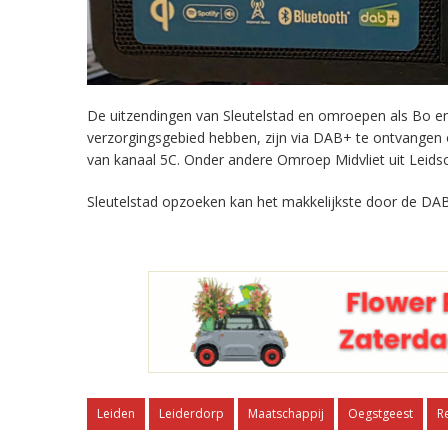
De uitzendingen van Sleutelstad en omroepen als Bo en 
verzorgingsgebied hebben, zijn via DAB+ te ontvangen
van kanaal 5C. Onder andere Omroep Midvliet uit Leids
Sleutelstad opzoeken kan het makkelijkste door de DAB
Leiden
Leiderdorp
Maatschappij
Oegstgeest
R