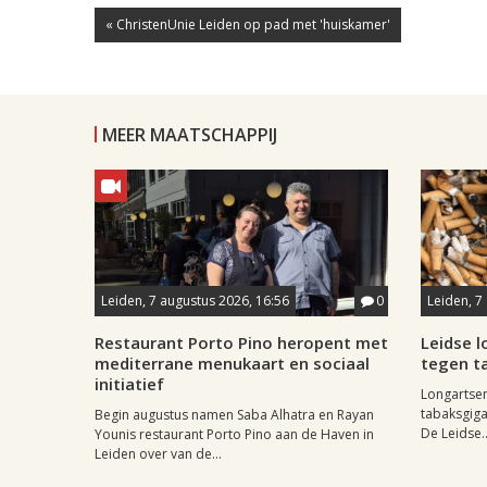
« ChristenUnie Leiden op pad met 'huiskamer'
MEER MAATSCHAPPIJ
Leiden, 7 augustus 2026, 16:56
0
Leiden, 7
Restaurant Porto Pino heropent met
Leidse 
mediterrane menukaart en sociaal
tegen ta
initiatief
Longartse
tabaksgigan
Begin augustus namen Saba Alhatra en Rayan
De Leidse..
Younis restaurant Porto Pino aan de Haven in
Leiden over van de...