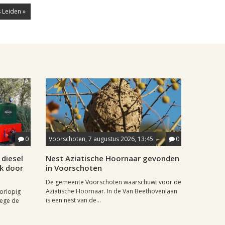
 Leiden »
0
Voorschoten, 7 augustus 2026, 13:45
0
diesel
Nest Aziatische Hoornaar gevonden
jk door
in Voorschoten
De gemeente Voorschoten waarschuwt voor de
Aziatische Hoornaar. In de Van Beethovenlaan
oorlopig
is een nest van de...
wege de