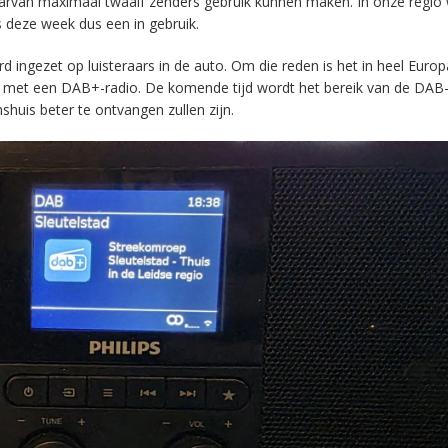
aarvan maximaal twaalf zenders gebruik kunnen maken. In onze regio
s deze week dus een in gebruik.
ingezet op luisteraars in de auto. Om die reden is het in heel Europ
en met een DAB+-radio. De komende tijd wordt het bereik van de DAB
huis beter te ontvangen zullen zijn.