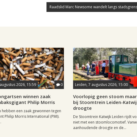
Raadslid Marc Newsome wandelt langs stadsgrens
 augustus 2026, 15:59
0
Leiden, 7 augustus 2026, 15:00
longartsen winnen zaak
Voorlopig geen stoom maar 
baksgigant Philip Morris
bij Stoomtrein Leiden-Katwi
droogte
n hebben een zaak gewonnen tegen
t Philip Morris International (PMI).
De Stoomtrein Katwijk Leiden rijdt v
.
niet met een stoomlocomotief. Van
aanhoudende droogte en de...