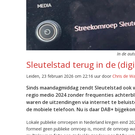
In de aut
Sleutelstad terug in de (digi
Leiden, 23 februari 2026 om 22:16 uur door
Chris de W
Sinds maandagmiddag zendt Sleutelstad ook w
regio medio 2024 zonder frequenties achterb
waren de uitzendingen via internet te beluist
de mobiele telefoon. Nu is daar DAB+ bijgeko
Lokale publieke omroepen in Nederland kregen eind 20
formeel geen publieke omroep is, moest de omroep wacht