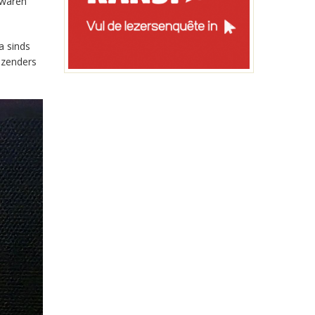
 waren
a sinds
-zenders