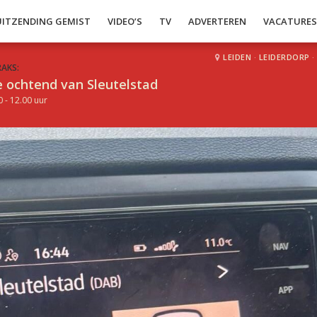
UITZENDING GEMIST
VIDEO’S
TV
ADVERTEREN
VACATURE
LEIDEN
·
LEIDERDORP
·
RAKS:
 ochtend van Sleutelstad
0 - 12.00 uur