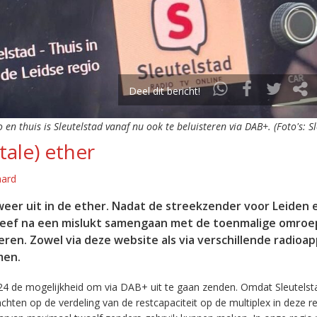
Deel dit bericht!
o en thuis is Sleutelstad vanaf nu ook te beluisteren via DAB+. (Foto's: S
tale) ether
aard
eer uit in de ether. Nadat de streekzender voor Leiden 
leef na een mislukt samengaan met de toenmalige omroep
eren. Zowel via deze website als via verschillende radioa
men.
24 de mogelijkheid om via DAB+ uit te gaan zenden. Omdat Sleutelst
en op de verdeling van de restcapaciteit op de multiplex in deze re