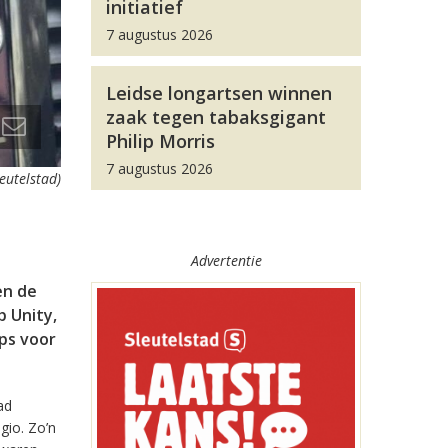
initiatief
7 augustus 2026
Leidse longartsen winnen
zaak tegen tabaksgigant
Philip Morris
7 augustus 2026
leutelstad)
Advertentie
en de
 Unity,
pps voor
ad
gio. Zo’n