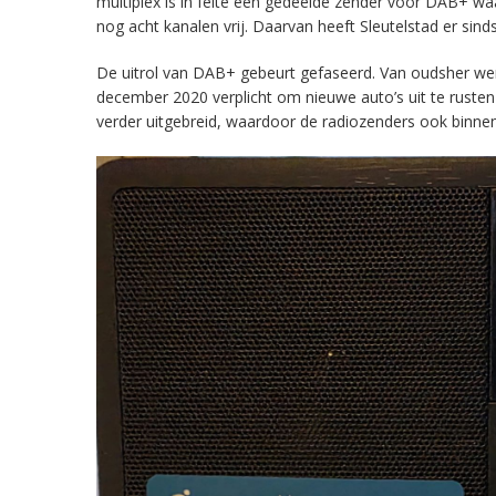
multiplex is in feite een gedeelde zender voor DAB+ w
nog acht kanalen vrij. Daarvan heeft Sleutelstad er sind
De uitrol van DAB+ gebeurt gefaseerd. Van oudsher werd 
december 2020 verplicht om nieuwe auto’s uit te rust
verder uitgebreid, waardoor de radiozenders ook binnens