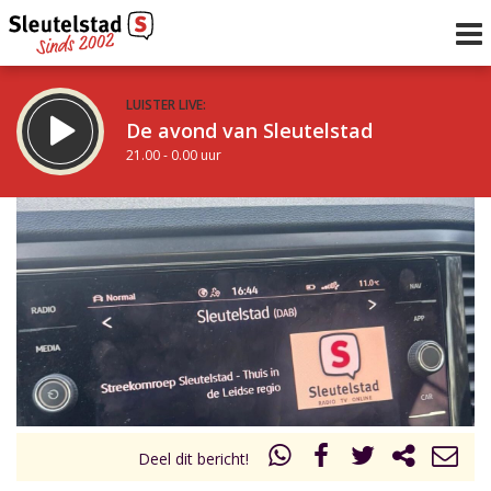
LUISTER LIVE:
De avond van Sleutelstad
21.00 - 0.00 uur
STRAKS:
De nacht van Sleutelstad
0.00 - 6.00 uur
uur 1 van 0
Vorig uur
Volgend uur
Inklappen
Deel dit bericht!