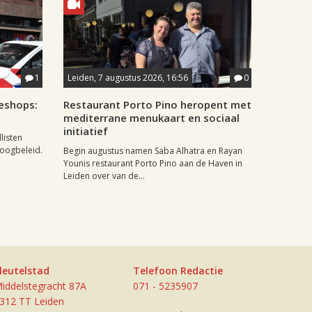
1
Leiden, 7 augustus 2026, 16:56
0
eshops:
Restaurant Porto Pino heropent met
mediterrane menukaart en sociaal
initiatief
listen
doogbeleid.
Begin augustus namen Saba Alhatra en Rayan
Younis restaurant Porto Pino aan de Haven in
Leiden over van de...
leutelstad
Telefoon Redactie
iddelstegracht 87A
071 - 5235907
312 TT Leiden