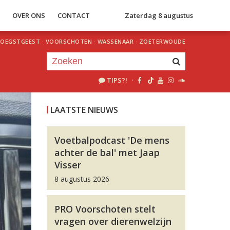
S
OVER ONS
CONTACT
Zaterdag 8 augustus
OEGSTGEEST
·
VOORSCHOTEN
·
WASSENAAR
·
ZOETERWOUDE
TIPS?!
·
Je luistert nu naar
uur 1 van 0
LAATSTE NIEUWS
«
Vorig uur
Volgend uur
»
Voetbalpodcast 'De mens
achter de bal' met Jaap
Visser
8 augustus 2026
PRO Voorschoten stelt
vragen over dierenwelzijn