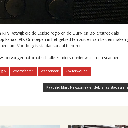
RTV Katwijk die de Leidse regio en de Duin- en Bollenstreek als
 op kanaal 9D. Omroepen in het gebied ten zuiden van Leiden maken 
chendam-Voorburg is via dat kanaal te horen.
+ ontvanger automatisch alle zenders opnieuw te laten scannen.
egio
Voorschoten
Wassenaar
Zoeterwoude
Raadslid Marc Newsome wandelt langs stadsgrens