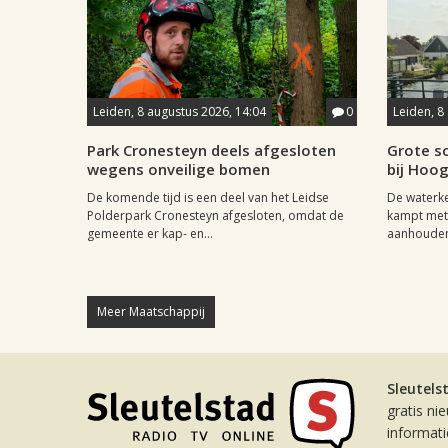
Leiden, 8 augustus 2026, 14:04
0
Leiden, 8
Park Cronesteyn deels afgesloten
Grote sc
wegens onveilige bomen
bij Hoo
De komende tijd is een deel van het Leidse
De waterk
Polderpark Cronesteyn afgesloten, omdat de
kampt met 
gemeente er kap- en...
aanhouden
Meer Maatschappij
Sleutels
gratis ni
informat