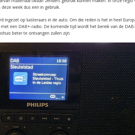
aarvan maximaal twaalf zenders gebruik kunnen maken. In onze regio
s deze week dus een in gebruik.
ingezet op luisteraars in de auto. Om die reden is het in heel Europ
en met een DAB+-radio. De komende tijd wordt het bereik van de DAB
huis beter te ontvangen zullen zijn.