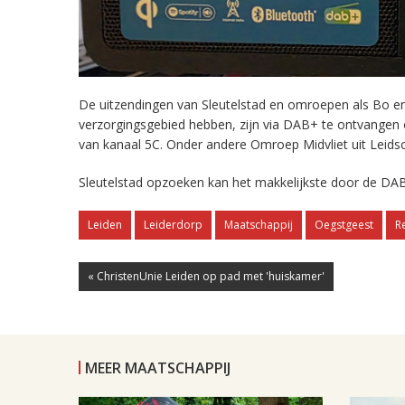
De uitzendingen van Sleutelstad en omroepen als Bo en 
verzorgingsgebied hebben, zijn via DAB+ te ontvangen
van kanaal 5C. Onder andere Omroep Midvliet uit Leids
Sleutelstad opzoeken kan het makkelijkste door de DAB
Leiden
Leiderdorp
Maatschappij
Oegstgeest
R
« ChristenUnie Leiden op pad met 'huiskamer'
MEER MAATSCHAPPIJ