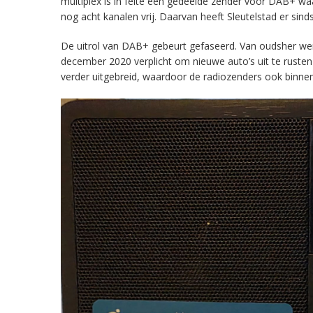
multiplex is in feite een gedeelde zender voor DAB+ w
nog acht kanalen vrij. Daarvan heeft Sleutelstad er sind
De uitrol van DAB+ gebeurt gefaseerd. Van oudsher werd 
december 2020 verplicht om nieuwe auto’s uit te rust
verder uitgebreid, waardoor de radiozenders ook binnens