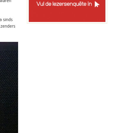
 waren
a sinds
-zenders