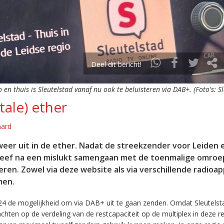
Deel dit bericht!
o en thuis is Sleutelstad vanaf nu ook te beluisteren via DAB+. (Foto's: S
tale) ether
aard
eer uit in de ether. Nadat de streekzender voor Leiden 
leef na een mislukt samengaan met de toenmalige omroep
eren. Zowel via deze website als via verschillende radioa
men.
24 de mogelijkheid om via DAB+ uit te gaan zenden. Omdat Sleutelst
en op de verdeling van de restcapaciteit op de multiplex in deze re