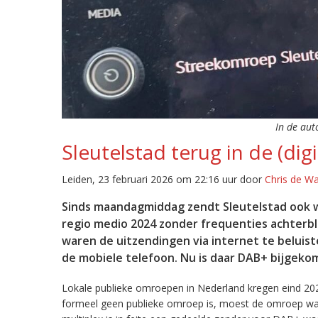
In de aut
Sleutelstad terug in de (digi
Leiden, 23 februari 2026 om 22:16 uur door
Chris de W
Sinds maandagmiddag zendt Sleutelstad ook w
regio medio 2024 zonder frequenties achterb
waren de uitzendingen via internet te beluist
de mobiele telefoon. Nu is daar DAB+ bijgeko
Lokale publieke omroepen in Nederland kregen eind 20
formeel geen publieke omroep is, moest de omroep wacht