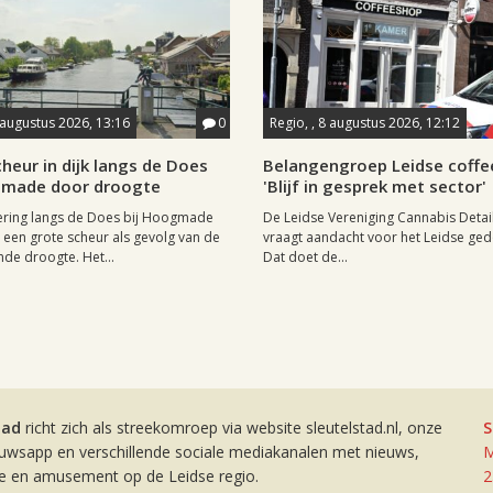
 augustus 2026, 13:16
0
Regio, , 8 augustus 2026, 12:12
heur in dijk langs de Does
Belangengroep Leidse coffe
gmade door droogte
'Blijf in gesprek met sector'
ering langs de Does bij Hoogmade
De Leidse Vereniging Cannabis Detail
een grote scheur als gevolg van de
vraagt aandacht voor het Leidse ge
de droogte. Het...
Dat doet de...
tad
richt zich als streekomroep via website sleutelstad.nl, onze
S
euwsapp en verschillende sociale mediakanalen met nieuws,
M
ie en amusement op de Leidse regio.
2