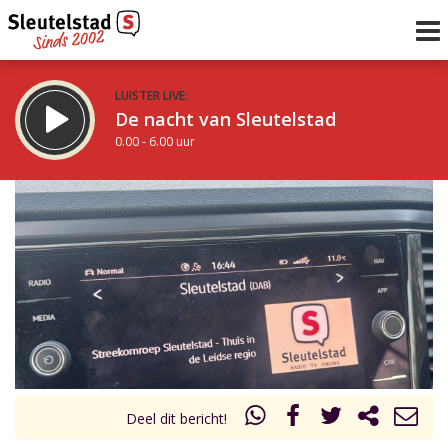
LUISTER LIVE:
De nacht van Sleutelstad
0.00 - 6.00 uur
STRAKS:
De ochtend van Sleutelstad
6.00 - 12.00 uur
uur 1 van 0
Vorig uur
Volgend uur
Inklappen
Deel dit bericht!