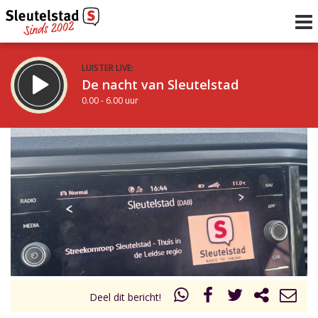
LUISTER LIVE:
De nacht van Sleutelstad
0.00 - 6.00 uur
STRAKS:
De ochtend van Sleutelstad
6.00 - 12.00 uur
uur 1 van 0
Vorig uur
Volgend uur
Inklappen
Deel dit bericht!