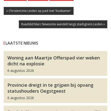
« ChristenUnie Leiden op pad met 'huiskamer'
Raadslid Marc Newsome wandelt langs stadsgrens Leiden »
LAATSTE NIEUWS
Woning aan Maartje Offerspad vier weken
dicht na explosie
6 augustus 2026
Provincie dreigt in te grijpen bij opvang
statushouders Oegstgeest
6 augustus 2026