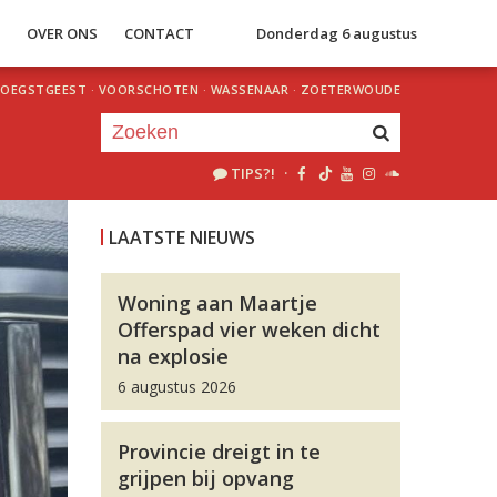
S
OVER ONS
CONTACT
Donderdag 6 augustus
OEGSTGEEST
·
VOORSCHOTEN
·
WASSENAAR
·
ZOETERWOUDE
TIPS?!
·
Je luistert nu naar
uur 1 van 0
LAATSTE NIEUWS
«
Vorig uur
Volgend uur
»
Woning aan Maartje
Offerspad vier weken dicht
na explosie
6 augustus 2026
Provincie dreigt in te
grijpen bij opvang