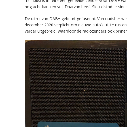
multiplex is in feite een gedeelde zender voor DAB+ w
nog acht kanalen vrij. Daarvan heeft Sleutelstad er sind
De uitrol van DAB+ gebeurt gefaseerd. Van oudsher werd 
december 2020 verplicht om nieuwe auto’s uit te rust
verder uitgebreid, waardoor de radiozenders ook binnens