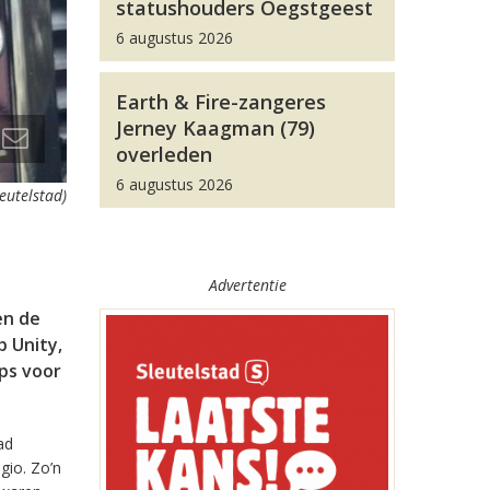
statushouders Oegstgeest
6 augustus 2026
Earth & Fire-zangeres
Jerney Kaagman (79)
overleden
6 augustus 2026
leutelstad)
Advertentie
en de
 Unity,
pps voor
ad
gio. Zo’n