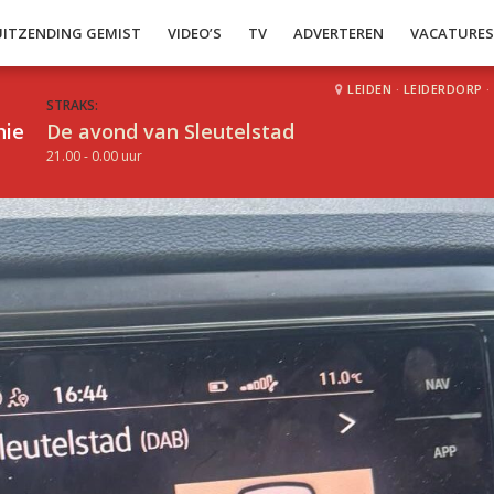
UITZENDING GEMIST
VIDEO’S
TV
ADVERTEREN
VACATURE
LEIDEN
·
LEIDERDORP
·
STRAKS:
hie
De avond van Sleutelstad
21.00 - 0.00 uur