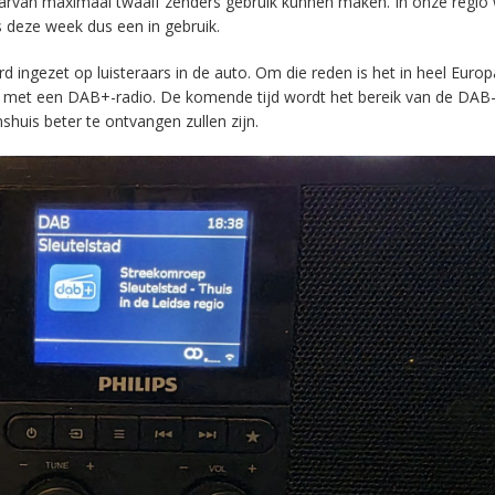
aarvan maximaal twaalf zenders gebruik kunnen maken. In onze regio
s deze week dus een in gebruik.
ingezet op luisteraars in de auto. Om die reden is het in heel Europ
en met een DAB+-radio. De komende tijd wordt het bereik van de DAB
huis beter te ontvangen zullen zijn.