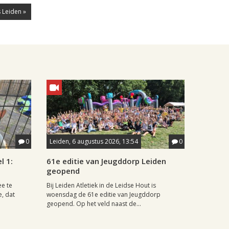
 Leiden »
0
Leiden, 6 augustus 2026, 13:54
0
l 1:
61e editie van Jeugddorp Leiden
geopend
ee te
Bij Leiden Atletiek in de Leidse Hout is
e, dat
woensdag de 61e editie van Jeugddorp
geopend. Op het veld naast de...