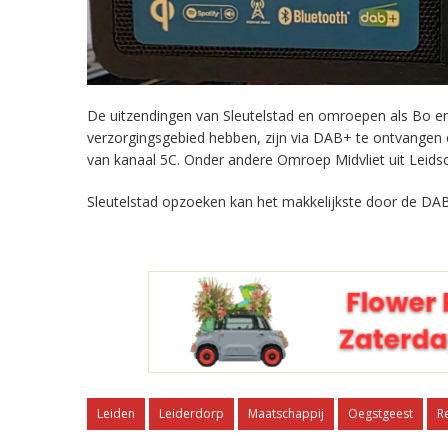
De uitzendingen van Sleutelstad en omroepen als Bo en 
verzorgingsgebied hebben, zijn via DAB+ te ontvangen
van kanaal 5C. Onder andere Omroep Midvliet uit Leids
Sleutelstad opzoeken kan het makkelijkste door de DAB
Leiden
Leiderdorp
Maatschappij
Oegstgeest
R