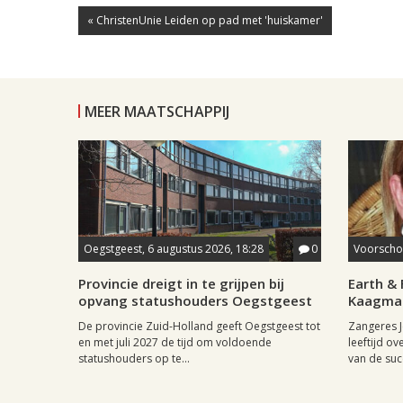
« ChristenUnie Leiden op pad met 'huiskamer'
MEER MAATSCHAPPIJ
Oegstgeest, 6 augustus 2026, 18:28
0
Voorschot
Provincie dreigt in te grijpen bij
Earth & 
opvang statushouders Oegstgeest
Kaagman
De provincie Zuid-Holland geeft Oegstgeest tot
Zangeres J
en met juli 2027 de tijd om voldoende
leeftijd ov
statushouders op te...
van de succ