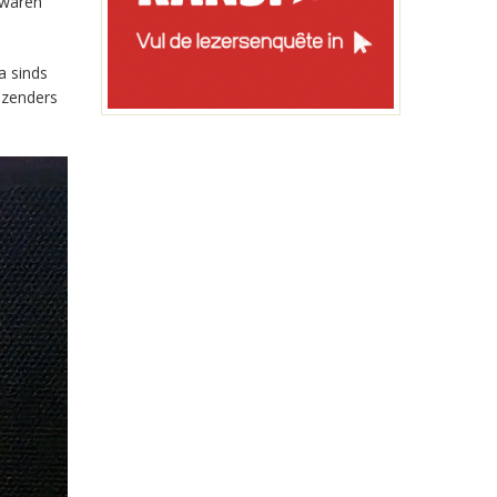
 waren
a sinds
-zenders