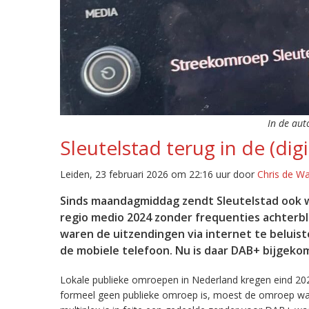
In de aut
Sleutelstad terug in de (digi
Leiden, 23 februari 2026 om 22:16 uur door
Chris de W
Sinds maandagmiddag zendt Sleutelstad ook w
regio medio 2024 zonder frequenties achterb
waren de uitzendingen via internet te beluist
de mobiele telefoon. Nu is daar DAB+ bijgeko
Lokale publieke omroepen in Nederland kregen eind 20
formeel geen publieke omroep is, moest de omroep wacht