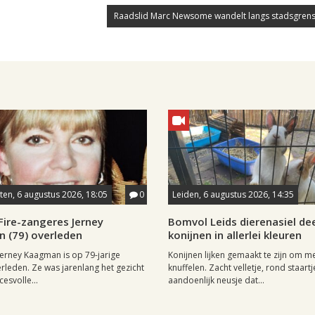
Raadslid Marc Newsome wandelt langs stadsgrens
en, 6 augustus 2026, 18:05
0
Leiden, 6 augustus 2026, 14:35
Fire-zangeres Jerney
Bomvol Leids dierenasiel dee
 (79) overleden
konijnen in allerlei kleuren
erney Kaagman is op 79-jarige
Konijnen lijken gemaakt te zijn om m
erleden. Ze was jarenlang het gezicht
knuffelen. Zacht velletje, rond staartj
esvolle...
aandoenlijk neusje dat...