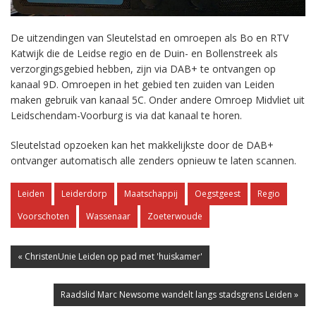
De uitzendingen van Sleutelstad en omroepen als Bo en RTV
Katwijk die de Leidse regio en de Duin- en Bollenstreek als
verzorgingsgebied hebben, zijn via DAB+ te ontvangen op
kanaal 9D. Omroepen in het gebied ten zuiden van Leiden
maken gebruik van kanaal 5C. Onder andere Omroep Midvliet uit
Leidschendam-Voorburg is via dat kanaal te horen.
Sleutelstad opzoeken kan het makkelijkste door de DAB+
ontvanger automatisch alle zenders opnieuw te laten scannen.
Leiden
Leiderdorp
Maatschappij
Oegstgeest
Regio
Voorschoten
Wassenaar
Zoeterwoude
« ChristenUnie Leiden op pad met 'huiskamer'
Raadslid Marc Newsome wandelt langs stadsgrens Leiden »