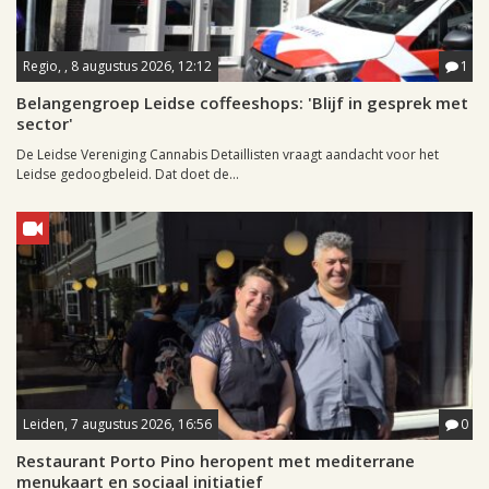
Regio, , 8 augustus 2026, 12:12
1
Belangengroep Leidse coffeeshops: 'Blijf in gesprek met
sector'
De Leidse Vereniging Cannabis Detaillisten vraagt aandacht voor het
Leidse gedoogbeleid. Dat doet de...
Leiden, 7 augustus 2026, 16:56
0
Restaurant Porto Pino heropent met mediterrane
menukaart en sociaal initiatief