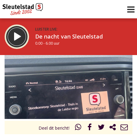
LUISTER LIVE:
De nacht van Sleutelstad
0.00 - 6.00 uur
STRAKS:
De ochtend van Sleutelstad
6.00 - 12.00 uur
uur 1 van 0
Vorig uur
Volgend uur
Inklappen
Deel dit bericht!