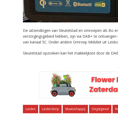
De uitzendingen van Sleutelstad en omroepen als Bo en 
verzorgingsgebied hebben, zijn via DAB+ te ontvangen
van kanaal 5C. Onder andere Omroep Midvliet uit Leids
Sleutelstad opzoeken kan het makkelijkste door de DAB
Leiden
Leiderdorp
Maatschappij
Oegstgeest
R