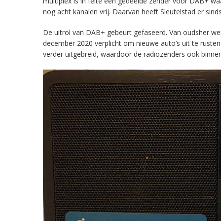
multiplex is in feite een gedeelde zender voor DAB+ w
nog acht kanalen vrij. Daarvan heeft Sleutelstad er sind
De uitrol van DAB+ gebeurt gefaseerd. Van oudsher werd 
december 2020 verplicht om nieuwe auto’s uit te rust
verder uitgebreid, waardoor de radiozenders ook binnens