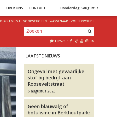
S
OVER ONS
CONTACT
Donderdag 6 augustus
OEGSTGEEST
·
VOORSCHOTEN
·
WASSENAAR
·
ZOETERWOUDE
TIPS?!
·
Je luistert nu naar
uur 1 van 0
LAATSTE NIEUWS
«
Vorig uur
Volgend uur
»
Ongeval met gevaarlijke
stof bij bedrijf aan
Rooseveltstraat
6 augustus 2026
Geen blauwalg of
botulisme in Berkhoutpark: