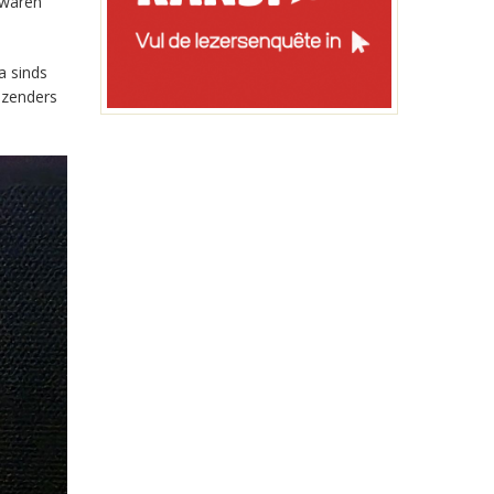
 waren
a sinds
-zenders