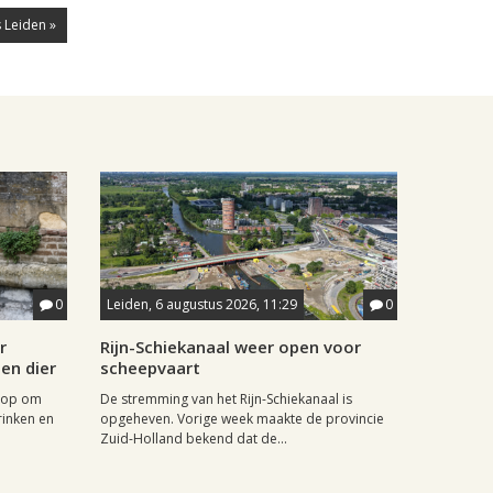
 Leiden »
0
Leiden, 6 augustus 2026, 11:29
0
r
Rijn-Schiekanaal weer open voor
en dier
scheepvaart
 op om
De stremming van het Rijn-Schiekanaal is
inken en
opgeheven. Vorige week maakte de provincie
Zuid-Holland bekend dat de...