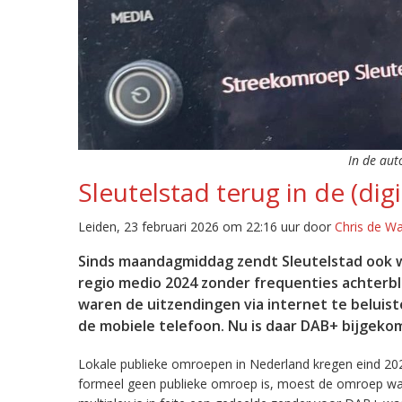
In de aut
Sleutelstad terug in de (digi
Leiden, 23 februari 2026 om 22:16 uur door
Chris de W
Sinds maandagmiddag zendt Sleutelstad ook w
regio medio 2024 zonder frequenties achterb
waren de uitzendingen via internet te beluist
de mobiele telefoon. Nu is daar DAB+ bijgeko
Lokale publieke omroepen in Nederland kregen eind 20
formeel geen publieke omroep is, moest de omroep wacht