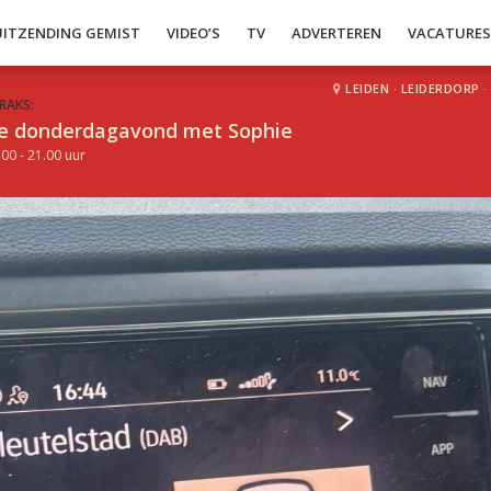
UITZENDING GEMIST
VIDEO’S
TV
ADVERTEREN
VACATURE
LEIDEN
·
LEIDERDORP
·
RAKS:
e donderdagavond met Sophie
.00 - 21.00 uur