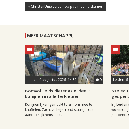
« ChristenUnie Leiden op pad met 'huiskamer'
MEER MAATSCHAPPIJ
Leiden, 6 augustus 2026, 14:35
0
Leiden, 6
Bomvol Leids dierenasiel deel 1:
61e edit
konijnen in allerlei kleuren
geopen
Konijnen lijken gemaakt te zijn om mee te
Bij Leiden 
knuffelen. Zacht velletje, rond staartje, dat
woensdag 
aandoenlijk neusje dat...
geopend. O