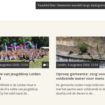
Raadslid Marc Newsome wandelt langs stadsgrens
 augustus 2026, 13:54
0
Leiden, 6 augustus 2026, 12:04
ie van Jeugddorp Leiden
Oproep gemeente: zorg voo
d
voldoende water voor mens 
Atletiek in de Leidse Hout is
De gemeente Leiden roept iedereen
de 61e editie van Jeugddorp
met het warme weer voldoende te dr
p het veld naast de...
daarbij ook de dieren in de...