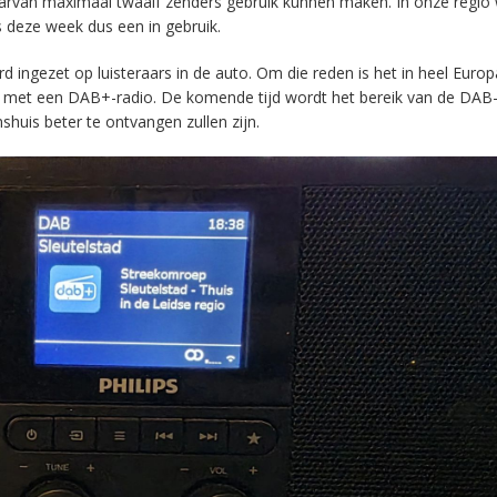
aarvan maximaal twaalf zenders gebruik kunnen maken. In onze regio
s deze week dus een in gebruik.
ingezet op luisteraars in de auto. Om die reden is het in heel Europ
en met een DAB+-radio. De komende tijd wordt het bereik van de DAB
huis beter te ontvangen zullen zijn.