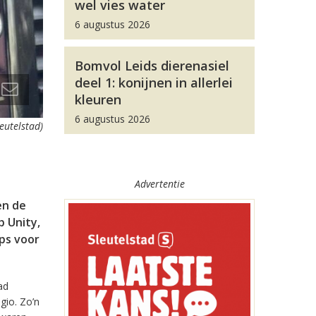
wel vies water
6 augustus 2026
Bomvol Leids dierenasiel
deel 1: konijnen in allerlei
kleuren
6 augustus 2026
leutelstad)
Advertentie
en de
 Unity,
pps voor
ad
gio. Zo’n