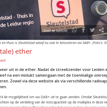
Deel dit bericht!
o en thuis is Sleutelstad vanaf nu ook te beluisteren via DAB+. (Foto's: S
tale) ether
aard
eer uit in de ether. Nadat de streekzender voor Leiden 
leef na een mislukt samengaan met de toenmalige omroep
eren. Zowel via deze website als via verschillende radioa
men.
24 de mogelijkheid om via DAB+ uit te gaan zenden. Omdat Sleutelst
en op de verdeling van de restcapaciteit op de multiplex in deze re