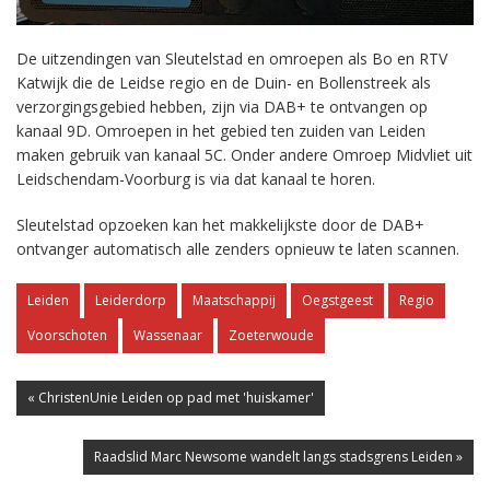
De uitzendingen van Sleutelstad en omroepen als Bo en RTV
Katwijk die de Leidse regio en de Duin- en Bollenstreek als
verzorgingsgebied hebben, zijn via DAB+ te ontvangen op
kanaal 9D. Omroepen in het gebied ten zuiden van Leiden
maken gebruik van kanaal 5C. Onder andere Omroep Midvliet uit
Leidschendam-Voorburg is via dat kanaal te horen.
Sleutelstad opzoeken kan het makkelijkste door de DAB+
ontvanger automatisch alle zenders opnieuw te laten scannen.
Leiden
Leiderdorp
Maatschappij
Oegstgeest
Regio
Voorschoten
Wassenaar
Zoeterwoude
« ChristenUnie Leiden op pad met 'huiskamer'
Raadslid Marc Newsome wandelt langs stadsgrens Leiden »