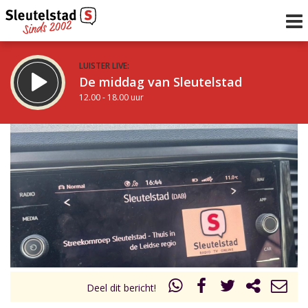
LUISTER LIVE:
De middag van Sleutelstad
12.00 - 18.00 uur
STRAKS:
De avond van Sleutelstad
18.00 - 21.00 uur
uur 1 van 0
Vorig uur
Volgend uur
Inklappen
Deel dit bericht!