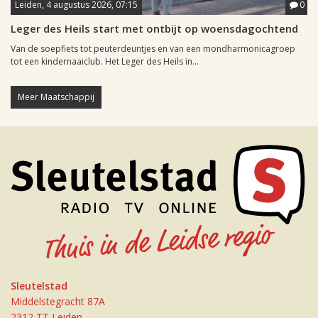
Leiden, 4 augustus 2026, 07:15
0
Leger des Heils start met ontbijt op woensdagochtend
Van de soepfiets tot peuterdeuntjes en van een mondharmonicagroep
tot een kindernaaiclub. Het Leger des Heils in...
Meer Maatschappij
Sleutelstad
Middelstegracht 87A
2312 TT Leiden