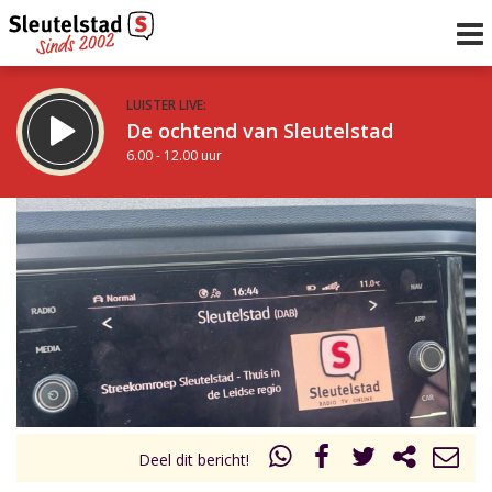
LUISTER LIVE:
De ochtend van Sleutelstad
6.00 - 12.00 uur
STRAKS:
De middag van Sleutelstad
12.00 - 18.00 uur
uur 1 van 0
Vorig uur
Volgend uur
Inklappen
Deel dit bericht!