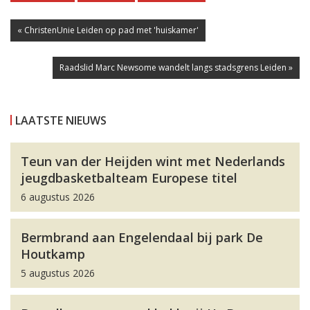
« ChristenUnie Leiden op pad met 'huiskamer'
Raadslid Marc Newsome wandelt langs stadsgrens Leiden »
LAATSTE NIEUWS
Teun van der Heijden wint met Nederlands
jeugdbasketbalteam Europese titel
6 augustus 2026
Bermbrand aan Engelendaal bij park De
Houtkamp
5 augustus 2026