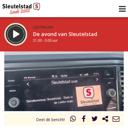
LUISTER LIVE:
De avond van Sleutelstad
21.00 - 0.00 uur
STRAKS:
De nacht van Sleutelstad
0.00 - 6.00 uur
uur 1 van 0
Vorig uur
Volgend uur
Inklappen
Deel dit bericht!