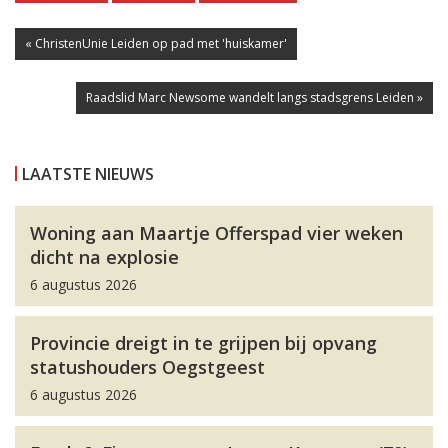
« ChristenUnie Leiden op pad met 'huiskamer'
Raadslid Marc Newsome wandelt langs stadsgrens Leiden »
LAATSTE NIEUWS
Woning aan Maartje Offerspad vier weken
dicht na explosie
6 augustus 2026
Provincie dreigt in te grijpen bij opvang
statushouders Oegstgeest
6 augustus 2026