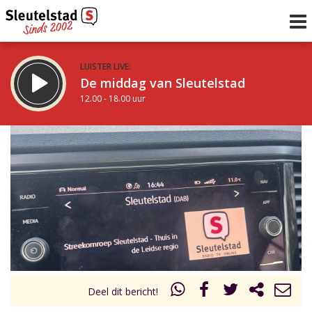
LUISTER LIVE:
De middag van Sleutelstad
12.00 - 18.00 uur
STRAKS:
De avond van Sleutelstad
18.00 - 19.00 uur
uur 1 van 0
Vorig uur
Volgend uur
Inklappen
Deel dit bericht!