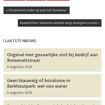
« ChristenUnie Leiden op pad met 'huiskamer'
Raadslid Marc Newsome wandelt langs stadsgrens Leiden »
LAATSTE NIEUWS
Ongeval met gevaarlijke stof bij bedrijf aan
Rooseveltstraat
6 augustus 2026
Geen blauwalg of botulisme in
Berkhoutpark: wel vies water
6 augustus 2026