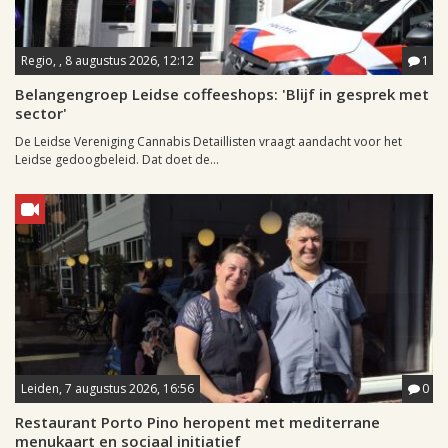
Regio, , 8 augustus 2026, 12:12
1
Belangengroep Leidse coffeeshops: 'Blijf in gesprek met
sector'
De Leidse Vereniging Cannabis Detaillisten vraagt aandacht voor het
Leidse gedoogbeleid. Dat doet de...
Leiden, 7 augustus 2026, 16:56
0
Restaurant Porto Pino heropent met mediterrane
menukaart en sociaal initiatief