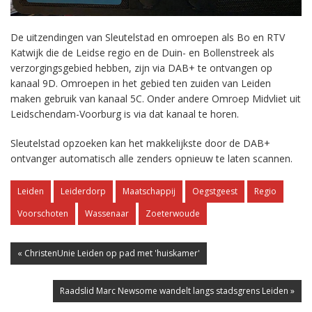
De uitzendingen van Sleutelstad en omroepen als Bo en RTV
Katwijk die de Leidse regio en de Duin- en Bollenstreek als
verzorgingsgebied hebben, zijn via DAB+ te ontvangen op
kanaal 9D. Omroepen in het gebied ten zuiden van Leiden
maken gebruik van kanaal 5C. Onder andere Omroep Midvliet uit
Leidschendam-Voorburg is via dat kanaal te horen.
Sleutelstad opzoeken kan het makkelijkste door de DAB+
ontvanger automatisch alle zenders opnieuw te laten scannen.
Leiden
Leiderdorp
Maatschappij
Oegstgeest
Regio
Voorschoten
Wassenaar
Zoeterwoude
« ChristenUnie Leiden op pad met 'huiskamer'
Raadslid Marc Newsome wandelt langs stadsgrens Leiden »