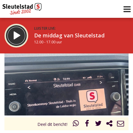
LUISTER LIVE:
De middag van Sleutelstad
12.00 - 17.00 uur
STRAKS:
Sleutelstad 30
17.00 - 19.00 uur
uur 1 van 0
Vorig uur
Volgend uur
Inklappen
Deel dit bericht!