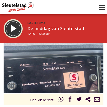
LUISTER LIVE:
De middag van Sleutelstad
12.00 - 18.00 uur
STRAKS:
De vrijdagavond met Keanu
18.00 - 19.00 uur
uur 1 van 0
Vorig uur
Volgend uur
Inklappen
Deel dit bericht!