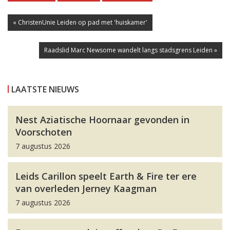
« ChristenUnie Leiden op pad met 'huiskamer'
Raadslid Marc Newsome wandelt langs stadsgrens Leiden »
LAATSTE NIEUWS
Nest Aziatische Hoornaar gevonden in
Voorschoten
7 augustus 2026
Leids Carillon speelt Earth & Fire ter ere
van overleden Jerney Kaagman
7 augustus 2026