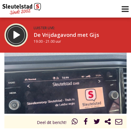
LUISTER LIVE:
De Vrijdagavond met Gijs
19.00 - 21.00 uur
STRAKS:
De avond van Sleutelstad
21.00 - 0.00 uur
uur 1 van 0
Vorig uur
Volgend uur
Inklappen
Deel dit bericht!