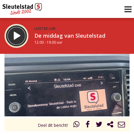
LUISTER LIVE:
De middag van Sleutelstad
12.00 - 19.00 uur
STRAKS:
De avond van Sleutelstad
19.00 - 22.00 uur
uur 1 van 0
Vorig uur
Volgend uur
Inklappen
Deel dit bericht!