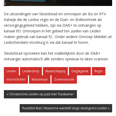
De uitzendingen van Sleutelstad en omroepen als Bo en RTV
Katwijk die de Leidse regio en de Duin- en Bollenstreek als
verzorgingsgebied hebben, zijn via DAB+ te ontvangen op
kanaal 9D. Omroepen in het gebied ten zuiden van Leiden
maken gebruik van kanaal 5C. Onder andere Omroep Midvliet uit
Leidschendam-Voorburg is via dat kanaal te horen.
Sleutelstad opzoeken kan het makkelijkste door de DAB+
ontvanger automatisch alle zenders opnieuw te laten scannen.
Leiden
Leiderdorp
Maatschappij
Oegstgeest
Regio
Voorschoten
Wassenaar
Zoeterwoude
« ChristenUnie Leiden op pad met 'huiskamer'
Raadslid Marc Newsome wandelt langs stadsgrens Leiden »