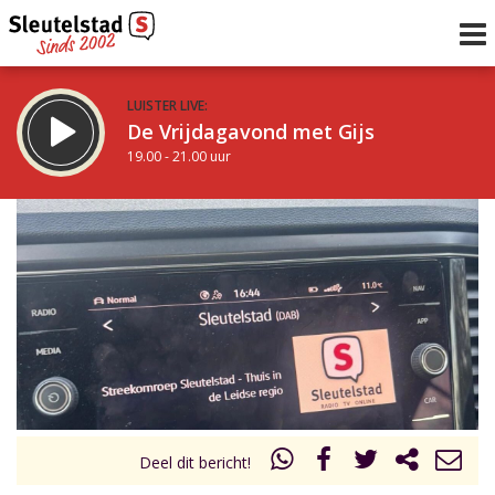
LUISTER LIVE:
De Vrijdagavond met Gijs
19.00 - 21.00 uur
STRAKS:
De avond van Sleutelstad
21.00 - 0.00 uur
uur 1 van 0
Vorig uur
Volgend uur
Inklappen
Deel dit bericht!