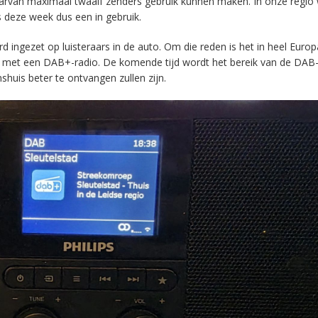
aarvan maximaal twaalf zenders gebruik kunnen maken. In onze regio
s deze week dus een in gebruik.
ingezet op luisteraars in de auto. Om die reden is het in heel Europ
en met een DAB+-radio. De komende tijd wordt het bereik van de DAB
huis beter te ontvangen zullen zijn.