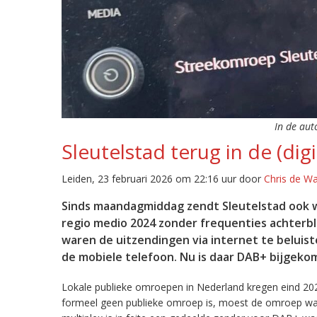
In de aut
Sleutelstad terug in de (digi
Leiden, 23 februari 2026 om 22:16 uur door
Chris de W
Sinds maandagmiddag zendt Sleutelstad ook w
regio medio 2024 zonder frequenties achterb
waren de uitzendingen via internet te beluist
de mobiele telefoon. Nu is daar DAB+ bijgeko
Lokale publieke omroepen in Nederland kregen eind 20
formeel geen publieke omroep is, moest de omroep wacht