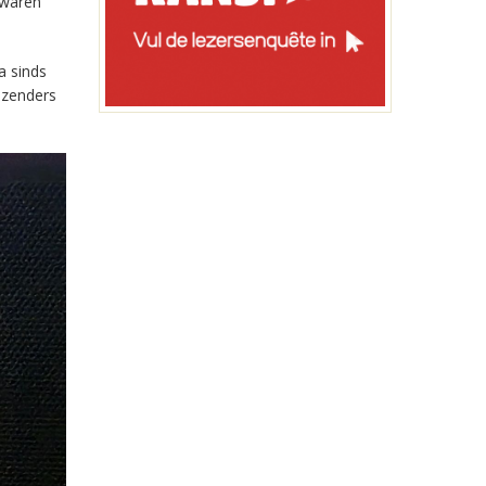
 waren
a sinds
-zenders