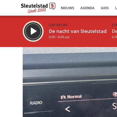
NIEUWS
AGENDA
GIDS
LUISTER LIVE:
ST
De nacht van Sleutelstad
De
0.00 - 6.00 uur
6.0
Inklappen