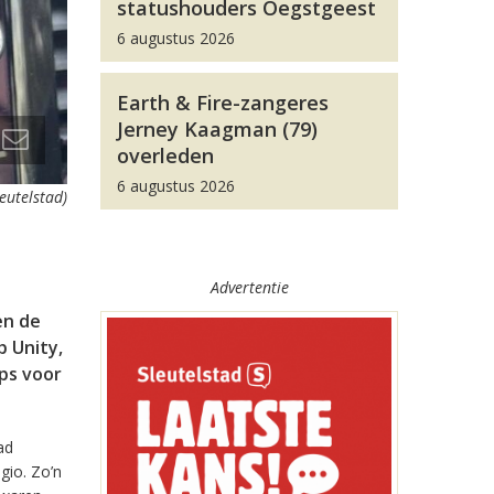
statushouders Oegstgeest
6 augustus 2026
Earth & Fire-zangeres
Jerney Kaagman (79)
overleden
6 augustus 2026
leutelstad)
Advertentie
en de
 Unity,
pps voor
ad
gio. Zo’n