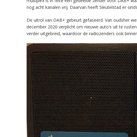
multiplex is in feite een gedeelde zender voor DAB+ w
nog acht kanalen vrij. Daarvan heeft Sleutelstad er sind
De uitrol van DAB+ gebeurt gefaseerd. Van oudsher werd 
december 2020 verplicht om nieuwe auto’s uit te rust
verder uitgebreid, waardoor de radiozenders ook binnens