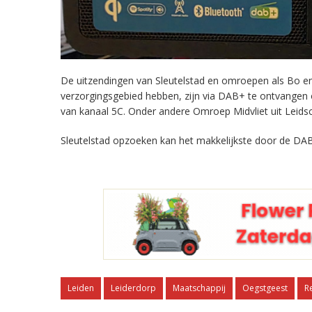
De uitzendingen van Sleutelstad en omroepen als Bo en 
verzorgingsgebied hebben, zijn via DAB+ te ontvangen
van kanaal 5C. Onder andere Omroep Midvliet uit Leids
Sleutelstad opzoeken kan het makkelijkste door de DAB
Leiden
Leiderdorp
Maatschappij
Oegstgeest
R