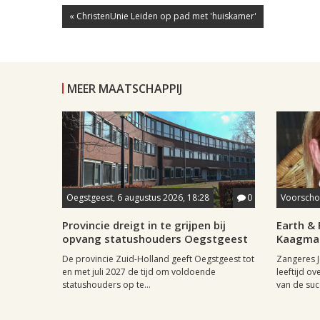
« ChristenUnie Leiden op pad met 'huiskamer'
MEER MAATSCHAPPIJ
Oegstgeest, 6 augustus 2026, 18:28
0
Voorschot
Provincie dreigt in te grijpen bij
Earth & 
opvang statushouders Oegstgeest
Kaagman
De provincie Zuid-Holland geeft Oegstgeest tot
Zangeres J
en met juli 2027 de tijd om voldoende
leeftijd ov
statushouders op te...
van de succ