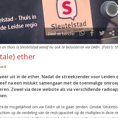
Deel dit bericht!
o en thuis is Sleutelstad vanaf nu ook te beluisteren via DAB+. (Foto's: S
tale) ether
aard
eer uit in de ether. Nadat de streekzender voor Leiden 
leef na een mislukt samengaan met de toenmalige omroep
eren. Zowel via deze website als via verschillende radioa
men.
24 de mogelijkheid om via DAB+ uit te gaan zenden. Omdat Sleutelst
en op de verdeling van de restcapaciteit op de multiplex in deze re