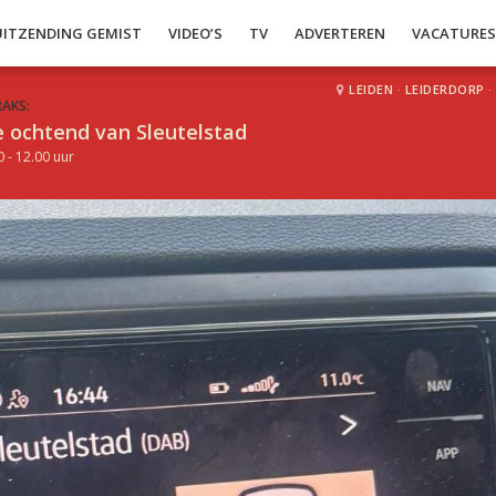
UITZENDING GEMIST
VIDEO’S
TV
ADVERTEREN
VACATURE
LEIDEN
·
LEIDERDORP
·
RAKS:
 ochtend van Sleutelstad
0 - 12.00 uur