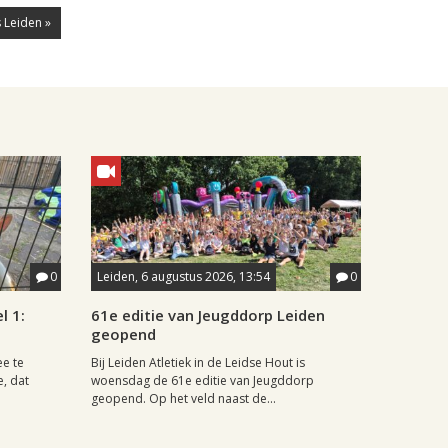
 Leiden »
0
Leiden, 6 augustus 2026, 13:54
0
l 1:
61e editie van Jeugddorp Leiden
geopend
ee te
Bij Leiden Atletiek in de Leidse Hout is
e, dat
woensdag de 61e editie van Jeugddorp
geopend. Op het veld naast de...