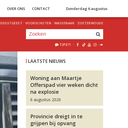
S
OVER ONS
CONTACT
Donderdag 6 augustus
OEGSTGEEST
·
VOORSCHOTEN
·
WASSENAAR
·
ZOETERWOUDE
TIPS?!
·
Je luistert nu naar
uur 1 van 0
LAATSTE NIEUWS
«
Vorig uur
Volgend uur
»
Woning aan Maartje
Offerspad vier weken dicht
na explosie
6 augustus 2026
Provincie dreigt in te
grijpen bij opvang