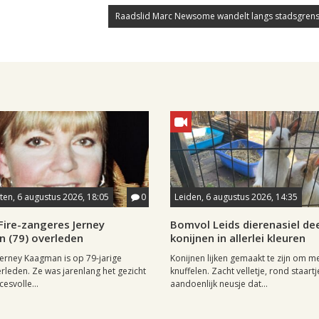
Raadslid Marc Newsome wandelt langs stadsgrens
en, 6 augustus 2026, 18:05
0
Leiden, 6 augustus 2026, 14:35
Fire-zangeres Jerney
Bomvol Leids dierenasiel dee
 (79) overleden
konijnen in allerlei kleuren
erney Kaagman is op 79-jarige
Konijnen lijken gemaakt te zijn om m
erleden. Ze was jarenlang het gezicht
knuffelen. Zacht velletje, rond staartj
esvolle...
aandoenlijk neusje dat...