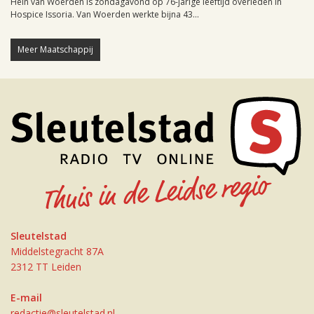
Hein van Woerden is zondagavond op 76-jarige leeftijd overleden in
Hospice Issoria. Van Woerden werkte bijna 43...
Meer Maatschappij
Sleutelstad
Middelstegracht 87A
2312 TT Leiden
E-mail
redactie@sleutelstad.nl