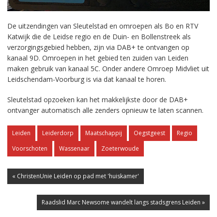
De uitzendingen van Sleutelstad en omroepen als Bo en RTV
Katwijk die de Leidse regio en de Duin- en Bollenstreek als
verzorgingsgebied hebben, zijn via DAB+ te ontvangen op
kanaal 9D. Omroepen in het gebied ten zuiden van Leiden
maken gebruik van kanaal 5C. Onder andere Omroep Midvliet uit
Leidschendam-Voorburg is via dat kanaal te horen.
Sleutelstad opzoeken kan het makkelijkste door de DAB+
ontvanger automatisch alle zenders opnieuw te laten scannen.
Leiden
Leiderdorp
Maatschappij
Oegstgeest
Regio
Voorschoten
Wassenaar
Zoeterwoude
« ChristenUnie Leiden op pad met 'huiskamer'
Raadslid Marc Newsome wandelt langs stadsgrens Leiden »