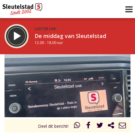
LUISTER LIVE:
De middag van Sleutelstad
12.00 - 18.00 uur
STRAKS:
De avond van Sleutelstad
18.00 - 21.00 uur
uur 1 van 0
Vorig uur
Volgend uur
Inklappen
Deel dit bericht!