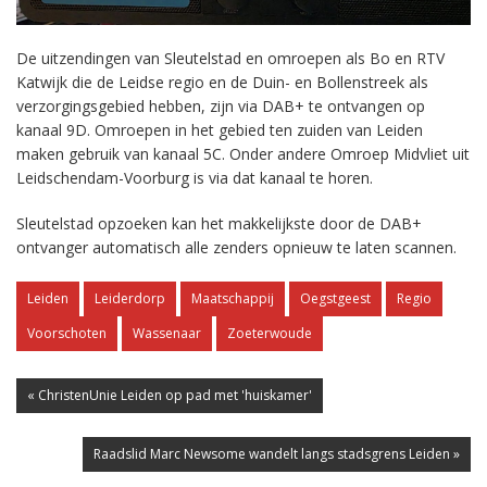
De uitzendingen van Sleutelstad en omroepen als Bo en RTV
Katwijk die de Leidse regio en de Duin- en Bollenstreek als
verzorgingsgebied hebben, zijn via DAB+ te ontvangen op
kanaal 9D. Omroepen in het gebied ten zuiden van Leiden
maken gebruik van kanaal 5C. Onder andere Omroep Midvliet uit
Leidschendam-Voorburg is via dat kanaal te horen.
Sleutelstad opzoeken kan het makkelijkste door de DAB+
ontvanger automatisch alle zenders opnieuw te laten scannen.
Leiden
Leiderdorp
Maatschappij
Oegstgeest
Regio
Voorschoten
Wassenaar
Zoeterwoude
« ChristenUnie Leiden op pad met 'huiskamer'
Raadslid Marc Newsome wandelt langs stadsgrens Leiden »