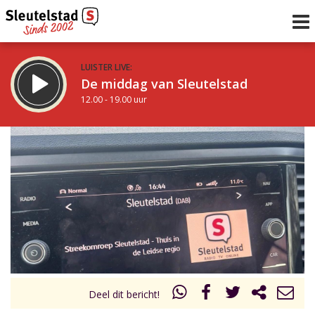
LUISTER LIVE:
De middag van Sleutelstad
12.00 - 19.00 uur
STRAKS:
De avond van Sleutelstad
19.00 - 22.00 uur
uur 1 van 0
Vorig uur
Volgend uur
Inklappen
Deel dit bericht!