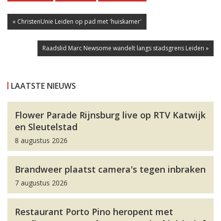
« ChristenUnie Leiden op pad met 'huiskamer'
Raadslid Marc Newsome wandelt langs stadsgrens Leiden »
LAATSTE NIEUWS
Flower Parade Rijnsburg live op RTV Katwijk
en Sleutelstad
8 augustus 2026
Brandweer plaatst camera's tegen inbraken
7 augustus 2026
Restaurant Porto Pino heropent met