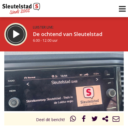
LUISTER LIVE:
De ochtend van Sleutelstad
6.00 - 12.00 uur
STRAKS:
De middag van Sleutelstad
12.00 - 17.00 uur
uur 1 van 0
Vorig uur
Volgend uur
Inklappen
Deel dit bericht!