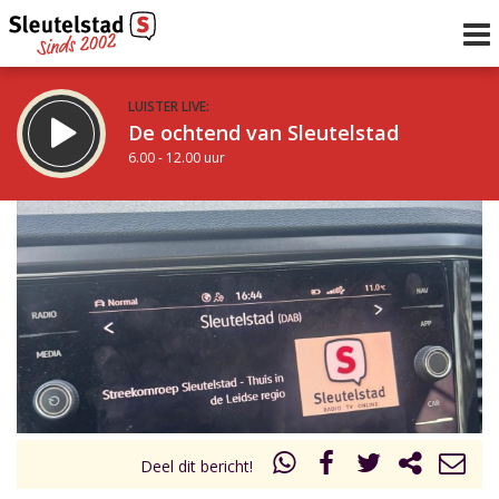
LUISTER LIVE:
De ochtend van Sleutelstad
6.00 - 12.00 uur
STRAKS:
De middag van Sleutelstad
12.00 - 18.00 uur
uur 1 van 0
Vorig uur
Volgend uur
Inklappen
Deel dit bericht!