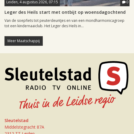
Leiden, 4 augustus 2026, 07:15
0
Leger des Heils start met ontbijt op woensdagochtend
Van de soepfiets tot peuterdeuntjes en van een mondharmonicagroep
tot een kindernaaiclub. Het Leger des Heils in...
Meer Maatschappij
Sleutelstad
Middelstegracht 87A
2312 TT Leiden