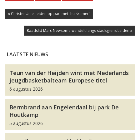
« ChristenUnie Leiden op pad met 'huiskamer'
Raadslid Marc Newsome wandelt langs stadsgrens Leiden »
LAATSTE NIEUWS
Teun van der Heijden wint met Nederlands
jeugdbasketbalteam Europese titel
6 augustus 2026
Bermbrand aan Engelendaal bij park De
Houtkamp
5 augustus 2026