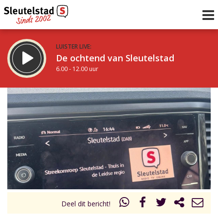
LUISTER LIVE:
De ochtend van Sleutelstad
6.00 - 12.00 uur
STRAKS:
De middag van Sleutelstad
12.00 - 19.00 uur
uur 1 van 0
Vorig uur
Volgend uur
Inklappen
Deel dit bericht!