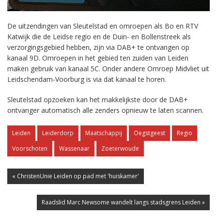
De uitzendingen van Sleutelstad en omroepen als Bo en RTV
Katwijk die de Leidse regio en de Duin- en Bollenstreek als
verzorgingsgebied hebben, zijn via DAB+ te ontvangen op
kanaal 9D. Omroepen in het gebied ten zuiden van Leiden
maken gebruik van kanaal 5C. Onder andere Omroep Midvliet uit
Leidschendam-Voorburg is via dat kanaal te horen.
Sleutelstad opzoeken kan het makkelijkste door de DAB+
ontvanger automatisch alle zenders opnieuw te laten scannen.
Leiden
Leiderdorp
Maatschappij
Oegstgeest
Regio
Voorschoten
Wassenaar
Zoeterwoude
« ChristenUnie Leiden op pad met 'huiskamer'
Raadslid Marc Newsome wandelt langs stadsgrens Leiden »