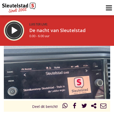
LUISTER LIVE:
De nacht van Sleutelstad
0.00 - 6.00 uur
STRAKS:
De ochtend van Sleutelstad
6.00 - 12.00 uur
uur 1 van 0
Vorig uur
Volgend uur
Inklappen
Deel dit bericht!