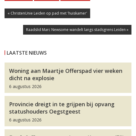
« ChristenUnie Leiden op pad met 'huiskamer'
Raadslid Marc Newsome wandelt langs stadsgrens Leiden »
LAATSTE NIEUWS
Woning aan Maartje Offerspad vier weken
dicht na explosie
6 augustus 2026
Provincie dreigt in te grijpen bij opvang
statushouders Oegstgeest
6 augustus 2026