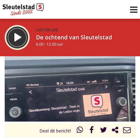
LUISTER LIVE:
De ochtend van Sleutelstad
6.00 - 12.00 uur
STRAKS:
De middag van Sleutelstad
12.00 - 17.00 uur
uur 1 van 0
Vorig uur
Volgend uur
Inklappen
Deel dit bericht!