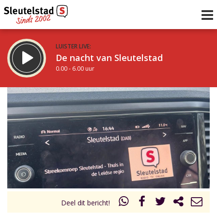
LUISTER LIVE:
De nacht van Sleutelstad
0.00 - 6.00 uur
STRAKS:
De ochtend van Sleutelstad
6.00 - 12.00 uur
uur 1 van 0
Vorig uur
Volgend uur
Inklappen
Deel dit bericht!