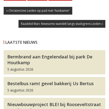
« ChristenUnie Leiden op pad met 'huiskamer'
Raadslid Marc Newsome wandelt langs stadsgrens Leiden »
LAATSTE NIEUWS
Bermbrand aan Engelendaal bij park De
Houtkamp
5 augustus 2026
Bestelbus ramt gevel bakkerij Us Bertus
5 augustus 2026
Nieuwbouwproject BLEI bij Rooseveltstraat