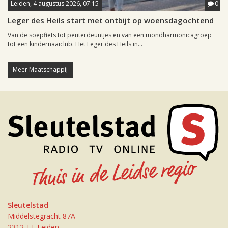
Leiden, 4 augustus 2026, 07:15
0
Leger des Heils start met ontbijt op woensdagochtend
Van de soepfiets tot peuterdeuntjes en van een mondharmonicagroep
tot een kindernaaiclub. Het Leger des Heils in...
Meer Maatschappij
Sleutelstad
Middelstegracht 87A
2312 TT Leiden