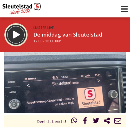
LUISTER LIVE:
De middag van Sleutelstad
12.00 - 18.00 uur
STRAKS:
De avond van Sleutelstad
18.00 - 19.00 uur
uur 1 van 0
Vorig uur
Volgend uur
Inklappen
Deel dit bericht!