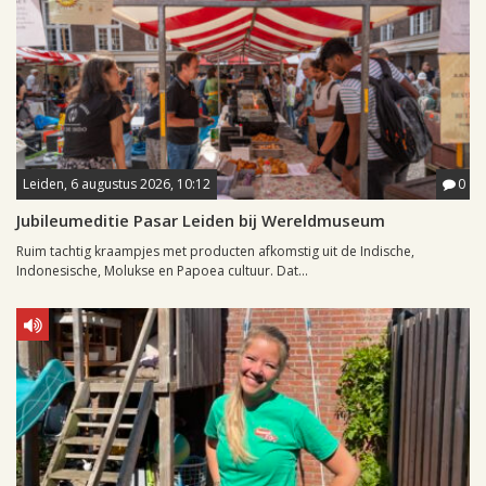
Leiden, 6 augustus 2026, 10:12
0
Jubileumeditie Pasar Leiden bij Wereldmuseum
Ruim tachtig kraampjes met producten afkomstig uit de Indische,
Indonesische, Molukse en Papoea cultuur. Dat...