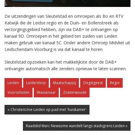
De uitzendingen van Sleutelstad en omroepen als Bo en RTV
Katwijk die de Leidse regio en de Duin- en Bollenstreek als
verzorgingsgebied hebben, zijn via DAB+ te ontvangen op
kanaal 9D. Omroepen in het gebied ten zuiden van Leiden
maken gebruik van kanaal 5C. Onder andere Omroep Midvliet uit
Leidschendam-Voorburg is via dat kanaal te horen.
Sleutelstad opzoeken kan het makkelijkste door de DAB+
ontvanger automatisch alle zenders opnieuw te laten scannen.
Leiden
Leiderdorp
Maatschappij
Oegstgeest
Regio
Voorschoten
Wassenaar
Zoeterwoude
« ChristenUnie Leiden op pad met 'huiskamer'
Raadslid Marc Newsome wandelt langs stadsgrens Leiden »