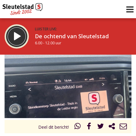
LUISTER LIVE:
De ochtend van Sleutelstad
6.00 - 12.00 uur
STRAKS:
De middag van Sleutelstad
12.00 - 19.00 uur
uur 1 van 0
Vorig uur
Volgend uur
Inklappen
Deel dit bericht!