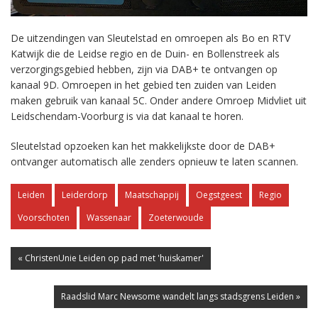
De uitzendingen van Sleutelstad en omroepen als Bo en RTV
Katwijk die de Leidse regio en de Duin- en Bollenstreek als
verzorgingsgebied hebben, zijn via DAB+ te ontvangen op
kanaal 9D. Omroepen in het gebied ten zuiden van Leiden
maken gebruik van kanaal 5C. Onder andere Omroep Midvliet uit
Leidschendam-Voorburg is via dat kanaal te horen.
Sleutelstad opzoeken kan het makkelijkste door de DAB+
ontvanger automatisch alle zenders opnieuw te laten scannen.
Leiden
Leiderdorp
Maatschappij
Oegstgeest
Regio
Voorschoten
Wassenaar
Zoeterwoude
« ChristenUnie Leiden op pad met 'huiskamer'
Raadslid Marc Newsome wandelt langs stadsgrens Leiden »