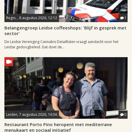
Regio, , 8 augustus 2026, 12:12
1
Belangengroep Leidse coffeeshops: 'Blijf in gesprek met
sector'
De Leidse Vereniging Cannabis Detaillisten vraagt aandacht voor het
Leidse gedoogbeleid. Dat doet de...
Leiden, 7 augustus 2026, 16:56
0
Restaurant Porto Pino heropent met mediterrane
menukaart en sociaal initiatief