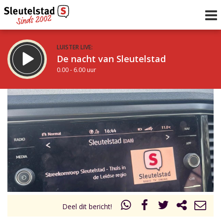
LUISTER LIVE:
De nacht van Sleutelstad
0.00 - 6.00 uur
STRAKS:
De ochtend van Sleutelstad
6.00 - 12.00 uur
uur 1 van 0
Vorig uur
Volgend uur
Inklappen
Deel dit bericht!